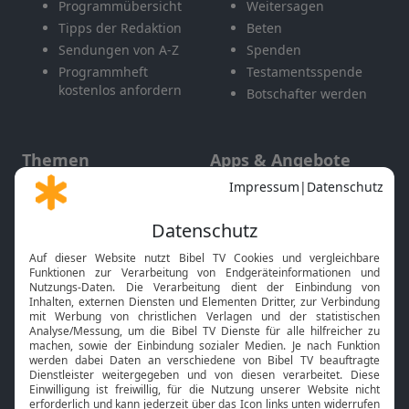
Programmübersicht
Weitersagen
Tipps der Redaktion
Beten
Sendungen von A-Z
Spenden
Programmheft
Testamentsspende
kostenlos anfordern
Botschafter werden
Themen
Apps & Angebote
Gott und Bibel erklärt
Newsletter
Feiertage
Mobile App
Interviews
Kids App
Neuigkeiten
Smart TV
HbbTV
Bibelthek Online-Bibel
Nächster Gottesdienst
Bibel TV
Service