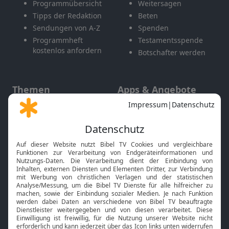
Programmübersicht
Weitersagen
Tipps der Redaktion
Beten
Sendungen von A-Z
Spenden
Programmheft
Testamentsspende
kostenlos anfordern
Botschafter werden
Themen
Apps & Angebote
Gott und Bibel erklärt
Newsletter
Feiertage
Mobile App
Interviews
Kids App
Neuigkeiten
Smart TV
HbbTV
Bibelthek Online-Bibel
Nächster Gottesdienst
Bibel TV
Service