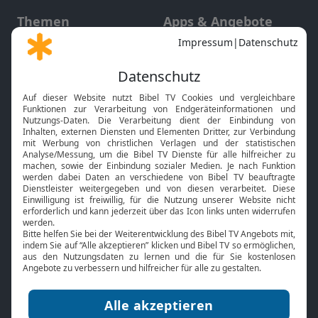
Themen
Apps & Angebote
Gott und Bibel erklärt
Newsletter
Feiertage
Mobile App
Interviews
Kids App
Neuigkeiten
Smart TV
HbbTV
Bibelthek Online-Bibel
Nächster Gottesdienst
Bibel TV
Service
Über uns
Kontakt
Jobs
TV-Empfang
Presse
FAQ
Mediadaten