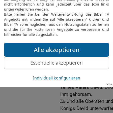
HERRN, euren Gott! Und
den Gott ihrer Väter; und
vor dem HERRN und vor
21
Am folgenden Morgen
Schlachtopfer; und sie 
Jungstiere, 1 000 Widde
Trankopfern, dazu Schlac
22
Und an jenem Tag aße
großer Freude; und sie 
zweiten Mal zum König 
Fürsten und Zadok zum P
23
So saß Salomo auf de
seines Vaters David. Und
ihm gehorsam.
24
Und alle Obersten und
Königs David unterwarfe