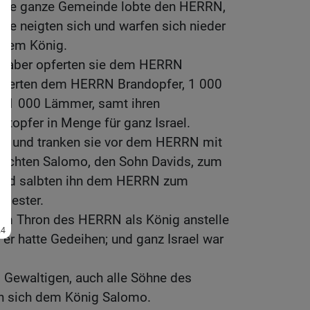
 die ganze Gemeinde lobte den HERRN,
 sie neigten sich und warfen sich nieder
 dem König.
 aber opferten sie dem HERRN
opferten dem HERRN Brandopfer, 1 000
r, 1 000 Lämmer, samt ihren
htopfer in Menge für ganz Israel.
n und tranken sie vor dem HERRN mit
machten Salomo, den Sohn Davids, zum
und salbten ihn dem HERRN zum
riester.
m Thron des HERRN als König anstelle
 er hatte Gedeihen; und ganz Israel war
 Gewaltigen, auch alle Söhne des
n sich dem König Salomo.