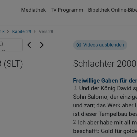
Mediathek
TV Programm
Bibelthek Online-Bibe
nik
Kapitel 29
Vers 28
Videos ausblenden
 (SLT)
Schlachter 2000
Freiwillige Gaben für d
1
Und der König David 
Sohn Salomo, der einzige,
und zart; das Werk aber 
ist dieser Tempelbau be
2
Ich aber habe mit all 
beschafft: Gold für golden