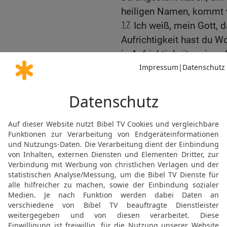
heiligen Namen, kommt vo
17
Ich weiß, mein Gott, 
Aufrichtigkeit hast du W
in Aufrichtigkeit meines 
habe jetzt mit Freuden g
befindet, dir bereitwillig
18
HERR, du Gott unserer
bewahre ewiglich solche
Volkes, und richte ihr Her
19
Und gib meinem Sohn 
deine Gebote, deine Zeu
und alles ausführe, und d
vorbereitet habe!
Salomo wird als König 
20
Und David sprach zu 