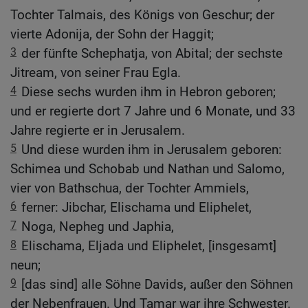
Tochter Talmais, des Königs von Geschur; der
vierte Adonija, der Sohn der Haggit;
3
der fünfte Schephatja, von Abital; der sechste
Jitream, von seiner Frau Egla.
4
Diese sechs wurden ihm in Hebron geboren;
und er regierte dort 7 Jahre und 6 Monate, und 33
Jahre regierte er in Jerusalem.
5
Und diese wurden ihm in Jerusalem geboren:
Schimea und Schobab und Nathan und Salomo,
vier von Bathschua, der Tochter Ammiels,
6
ferner: Jibchar, Elischama und Eliphelet,
7
Noga, Nepheg und Japhia,
8
Elischama, Eljada und Eliphelet, [insgesamt]
neun;
9
[das sind] alle Söhne Davids, außer den Söhnen
der Nebenfrauen. Und Tamar war ihre Schwester.