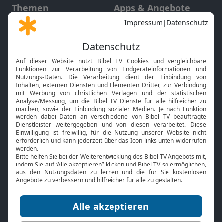
Themen
Apps & Angebote
Gott und Bibel erklärt
Newsletter
Feiertage
Mobile App
Interviews
Kids App
Neuigkeiten
Smart TV
HbbTV
Bibelthek Online-Bibel
Nächster Gottesdienst
Bibel TV
Service
Über uns
Kontakt
Jobs
TV-Empfang
Presse
FAQ
Mediadaten