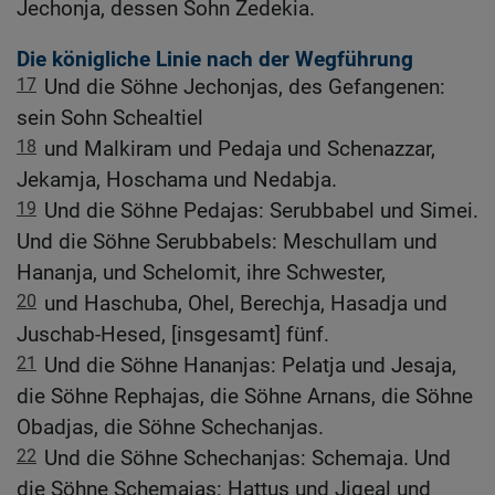
Jechonja, dessen Sohn Zedekia.
Die königliche Linie nach der Wegführung
17
Und die Söhne Jechonjas, des Gefangenen:
sein Sohn Schealtiel
18
und Malkiram und Pedaja und Schenazzar,
Jekamja, Hoschama und Nedabja.
19
Und die Söhne Pedajas: Serubbabel und Simei.
Und die Söhne Serubbabels: Meschullam und
Hananja, und Schelomit, ihre Schwester,
20
und Haschuba, Ohel, Berechja, Hasadja und
Juschab-Hesed, [insgesamt] fünf.
21
Und die Söhne Hananjas: Pelatja und Jesaja,
die Söhne Rephajas, die Söhne Arnans, die Söhne
Obadjas, die Söhne Schechanjas.
22
Und die Söhne Schechanjas: Schemaja. Und
die Söhne Schemajas: Hattus und Jigeal und