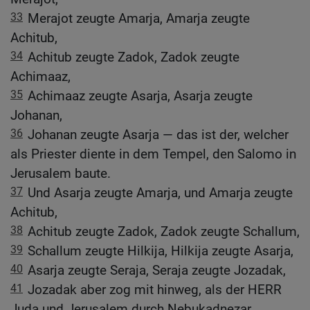
33
Merajot zeugte Amarja, Amarja zeugte
Achitub,
34
Achitub zeugte Zadok, Zadok zeugte
Achimaaz,
35
Achimaaz zeugte Asarja, Asarja zeugte
Johanan,
36
Johanan zeugte Asarja — das ist der, welcher
als Priester diente in dem Tempel, den Salomo in
Jerusalem baute.
37
Und Asarja zeugte Amarja, und Amarja zeugte
Achitub,
38
Achitub zeugte Zadok, Zadok zeugte Schallum,
39
Schallum zeugte Hilkija, Hilkija zeugte Asarja,
40
Asarja zeugte Seraja, Seraja zeugte Jozadak,
41
Jozadak aber zog mit hinweg, als der HERR
Juda und Jerusalem durch Nebukadnezar