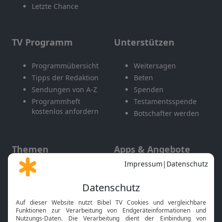
Letzte Chance
TV Programm
Unterstützen
Programmübersicht
Weitersagen
Tipps der Redaktion
Beten
Sendungen von A-Z
Spenden
Programmheft
Testamentsspende
kostenlos anfordern
Botschafter werden
Themen
Apps & Angebote
Gott und Bibel erklärt
Newsletter
Feiertage
Mobile App
Interviews
Kids App
Neuigkeiten
Smart TV
HbbTV