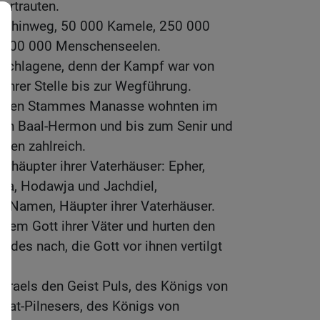
vertrauten.
ieh hinweg, 50 000 Kamele, 250 000
u 100 000 Menschenseelen.
Erschlagene, denn der Kampf war von
 ihrer Stelle bis zur Wegführung.
alben Stammes Manasse wohnten im
ch Baal-Hermon und bis zum Senir und
ren zahlreich.
rhäupter ihrer Vaterhäuser: Epher,
remia, Hodawja und Jachdiel,
n Namen, Häupter ihrer Vaterhäuser.
 dem Gott ihrer Väter und hurten den
ndes nach, die Gott vor ihnen vertilgt
Israels den Geist Puls, des Königs von
iglat-Pilnesers, des Königs von