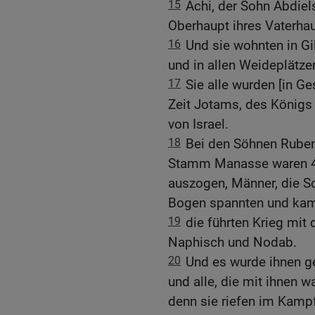
15
Achi, der Sohn Abdiel
Oberhaupt ihres Vaterha
16
Und sie wohnten in Gi
und in allen Weideplätze
17
Sie alle wurden [in Ge
Zeit Jotams, des Königs
von Israel.
18
Bei den Söhnen Ruben
Stamm Manasse waren 44
auszogen, Männer, die S
Bogen spannten und kam
19
die führten Krieg mit
Naphisch und Nodab.
20
Und es wurde ihnen ge
und alle, die mit ihnen 
denn sie riefen im Kampf 