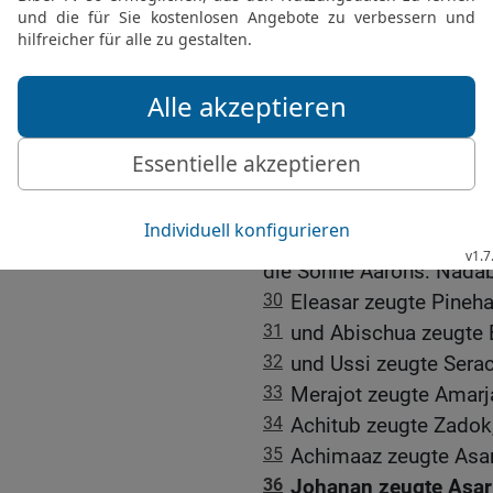
Assyrien, und er führte d
halben Stamm Manasse g
Halach und Habor und n
diesem Tag.
Der Stamm Levi
27
Die Söhne Levis: Gers
28
Und die Söhne Kahats
29
Und die Söhne Amram
die Söhne Aarons: Nadab
30
Eleasar zeugte Pineha
31
und Abischua zeugte B
32
und Ussi zeugte Serac
33
Merajot zeugte Amarja
34
Achitub zeugte Zadok
35
Achimaaz zeugte Asar
36
Johanan zeugte Asarja