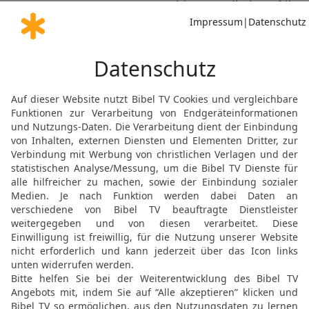
erbitten, weil sie auf ihn 
21
Und sie führten ihr V
Schafe, 2 000 Esel, daz
22
Denn es fielen viele 
Gott. Und sie wohnten an
23
Und die Söhne des h
Land von Baschan bis na
dem Berg Hermon; sie wa
24
Und das waren die Obe
Jischi, Eliel, Asriel, Je
Kriegshelden, Männer vo
25
Aber sie fielen ab von
Göttern der Völker des La
hatte.
26
Da erweckte der Gott 
Assyrien, ja, den Geist T