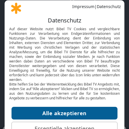
Gott und Bibel erklärt
Newsletter
Feiertage
Mobile App
Interviews
Kids App
Neuigkeiten
Smart TV
HbbTV
Bibelthek Online-Bibel
Nächster Gottesdienst
Bibel TV
Service
Über uns
Kontakt
Jobs
TV-Empfang
Presse
FAQ
Mediadaten