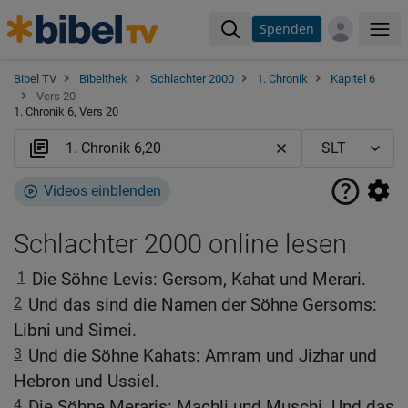
Spenden
Me
Bibel TV
Bibelthek
Schlachter 2000
1. Chronik
Kapitel 6
Vers 20
1. Chronik 6, Vers 20
Videos einblenden
Schlachter 2000 online lesen
1
Die Söhne Levis: Gersom, Kahat und Merari.
2
Und das sind die Namen der Söhne Gersoms:
Libni und Simei.
3
Und die Söhne Kahats: Amram und Jizhar und
Hebron und Ussiel.
4
Die Söhne Meraris: Machli und Muschi. Und das