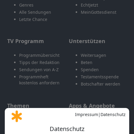
Genres
EchtJetzt
Alle Sendungen
MeinGottesdienst
Letzte Chance
TV Programm
Unterstützen
Programmübersicht
Weitersagen
Tipps der Redaktion
Beten
Sendungen von A-Z
Spenden
Programmheft
Testamentsspende
kostenlos anfordern
Botschafter werden
Themen
Apps & Angebote
Gott und Bibel erklärt
Newsletter
Feiertage
Mobile App