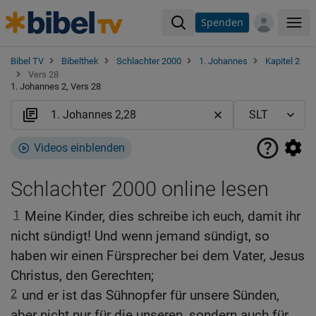
Spenden
Me
Bibel TV
Bibelthek
Schlachter 2000
1. Johannes
Kapitel 2
Vers 28
1. Johannes 2, Vers 28
Videos einblenden
Schlachter 2000 online lesen
1
Meine Kinder, dies schreibe ich euch, damit ihr
nicht sündigt! Und wenn jemand sündigt, so
haben wir einen Fürsprecher bei dem Vater, Jesus
Christus, den Gerechten;
2
und er ist das Sühnopfer für unsere Sünden,
aber nicht nur für die unseren, sondern auch für