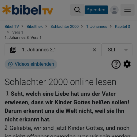
Spenden
Me
Bibel TV
Bibelthek
Schlachter 2000
1. Johannes
Kapitel 3
Vers 1
1. Johannes 3, Vers 1
Videos einblenden
Schlachter 2000 online lesen
1
Seht, welch eine Liebe hat uns der Vater
erwiesen, dass wir Kinder Gottes heißen sollen!
Darum erkennt uns die Welt nicht, weil sie Ihn
nicht erkannt hat.
2
Geliebte, wir sind jetzt Kinder Gottes, und noch
ist nicht offenbar geworden, was wir sein werden;