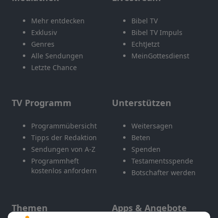
Mehr entdecken
Bibel TV
Exklusiv
Bibel TV Impuls
Genres
EchtJetzt
Alle Sendungen
MeinGottesdienst
Letzte Chance
TV Programm
Unterstützen
Programmübersicht
Weitersagen
Tipps der Redaktion
Beten
Sendungen von A-Z
Spenden
Programmheft
Testamentsspende
kostenlos anfordern
Botschafter werden
Themen
Apps & Angebote