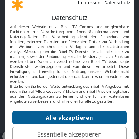
Gott und Bibel erklärt
Newsletter
Feiertage
Mobile App
Interviews
Kids App
Neuigkeiten
Smart TV
HbbTV
Bibelthek Online-Bibel
Nächster Gottesdienst
Bibel TV
Service
Über uns
Kontakt
Jobs
TV-Empfang
Presse
FAQ
Mediadaten