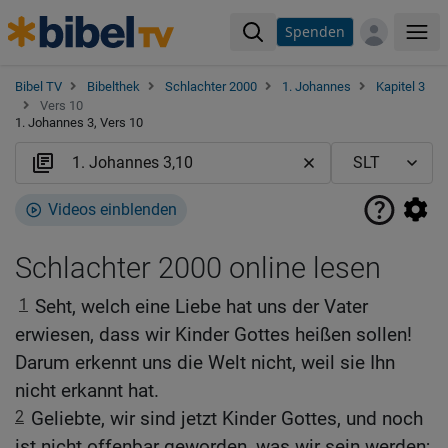
Spenden
Me
Bibel TV
Bibelthek
Schlachter 2000
1. Johannes
Kapitel 3
Vers 10
1. Johannes 3, Vers 10
Videos einblenden
Schlachter 2000 online lesen
1
Seht, welch eine Liebe hat uns der Vater
erwiesen, dass wir Kinder Gottes heißen sollen!
Darum erkennt uns die Welt nicht, weil sie Ihn
nicht erkannt hat.
2
Geliebte, wir sind jetzt Kinder Gottes, und noch
ist nicht offenbar geworden, was wir sein werden;