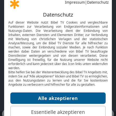
Gott und Bibel erklärt
Newsletter
Feiertage
Mobile App
Interviews
Kids App
Neuigkeiten
Smart TV
HbbTV
Bibelthek Online-Bibel
Nächster Gottesdienst
Bibel TV
Service
Über uns
Kontakt
Jobs
TV-Empfang
Presse
FAQ
Mediadaten