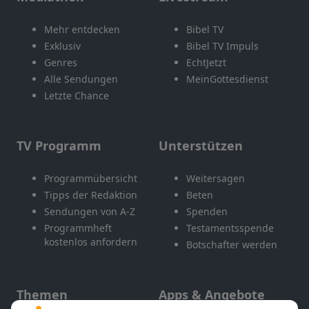
Mehr entdecken
Bibel TV
Exklusiv
Bibel TV Impuls
Genres
EchtJetzt
Alle Sendungen
MeinGottesdienst
Letzte Chance
TV Programm
Unterstützen
Programmübersicht
Weitersagen
Tipps der Redaktion
Beten
Sendungen von A-Z
Spenden
Programmheft
Testamentsspende
kostenlos anfordern
Botschafter werden
Themen
Apps & Angebote