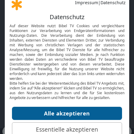
Gott und Bibel erklärt
Newsletter
Feiertage
Mobile App
Interviews
Kids App
Neuigkeiten
Smart TV
HbbTV
Bibelthek Online-Bibel
Nächster Gottesdienst
Bibel TV
Service
Über uns
Kontakt
Jobs
TV-Empfang
Presse
FAQ
Mediadaten