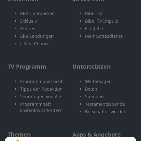
Mehr entdecken
Bibel TV
Exklusiv
Bibel TV Impuls
Genres
EchtJetzt
Alle Sendungen
MeinGottesdienst
Letzte Chance
TV Programm
Unterstützen
Programmübersicht
Weitersagen
Tipps der Redaktion
Beten
Sendungen von A-Z
Spenden
Programmheft
Testamentsspende
kostenlos anfordern
Botschafter werden
Themen
Apps & Angebote