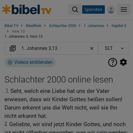
Spenden
Me
Bibel TV
Bibelthek
Schlachter 2000
1. Johannes
Kapitel 3
Vers 13
1. Johannes 3, Vers 13
Videos einblenden
Schlachter 2000 online lesen
1
Seht, welch eine Liebe hat uns der Vater
erwiesen, dass wir Kinder Gottes heißen sollen!
Darum erkennt uns die Welt nicht, weil sie Ihn
nicht erkannt hat.
2
Geliebte, wir sind jetzt Kinder Gottes, und noch
ist nicht offenbar geworden, was wir sein werden;