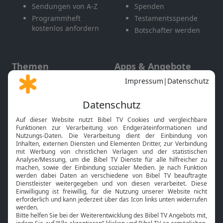
Sendungen von A-Z
Spenden
Programmheft
Testamentsspende
kostenlos anfordern
Botschafter werden
Themen
Apps & Angebote
Gott und Bibel erklärt
Newsletter
Feiertage
Mobile App
Interviews
Kids App
Neuigkeiten
Smart TV
HbbTV
Bibelthek Online-Bibel
Nächster Gottesdienst
Bibel TV
Service
Über uns
Kontakt