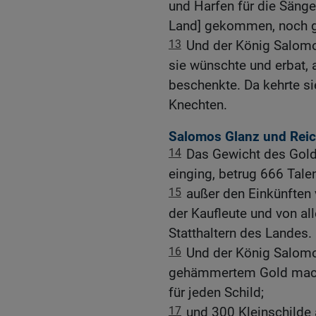
und Harfen für die Sänger
Land] gekommen, noch g
13
Und der König Salomo
sie wünschte und erbat,
beschenkte. Da kehrte si
Knechten.
Salomos Glanz und Rei
14
Das Gewicht des Gold
einging, betrug 666 Tale
15
außer den Einkünfte
der Kaufleute und von al
Statthaltern des Landes.
16
Und der König Salomo
gehämmertem Gold mache
für jeden Schild;
17
und 300 Kleinschilde