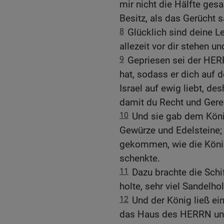
mir nicht die Hälfte ges
Besitz, als das Gerücht 
8
Glücklich sind deine Le
allezeit vor dir stehen u
9
Gepriesen sei der HERR
hat, sodass er dich auf 
Israel auf ewig liebt, de
damit du Recht und Gerec
10
Und sie gab dem Köni
Gewürze und Edelsteine; n
gekommen, wie die Köni
schenkte.
11
Dazu brachte die Schi
holte, sehr viel Sandelho
12
Und der König ließ e
das Haus des HERRN und