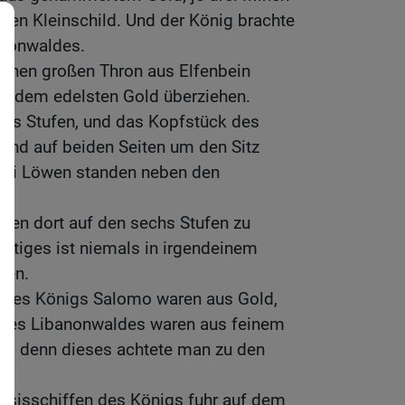
inen Kleinschild. Und der König brachte
anonwaldes.
 einen großen Thron aus Elfenbein
mit dem edelsten Gold überziehen.
chs Stufen, und das Kopfstück des
 und auf beiden Seiten um den Sitz
wei Löwen standen neben den
den dort auf den sechs Stufen zu
artiges ist niemals in irgendeinem
den.
e des Königs Salomo waren aus Gold,
 des Libanonwaldes waren aus feinem
ber, denn dieses achtete man zu den
.
arsisschiffen des Königs fuhr auf dem