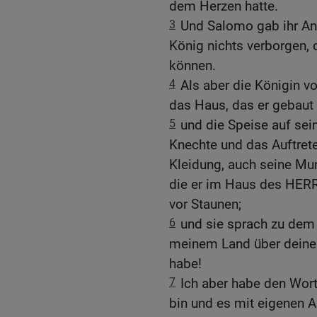
dem Herzen hatte.
3
Und Salomo gab ihr Ant
König nichts verborgen, d
können.
4
Als aber die Königin v
das Haus, das er gebaut 
5
und die Speise auf se
Knechte und das Auftrete
Kleidung, auch seine Mu
die er im Haus des HERRN
vor Staunen;
6
und sie sprach zu dem 
meinem Land über deine 
habe!
7
Ich aber habe den Wor
bin und es mit eigenen A