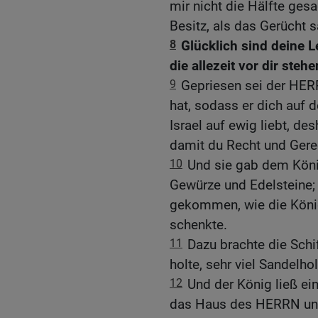
mir nicht die Hälfte ges
Besitz, als das Gerücht 
8
Glücklich sind deine L
die allezeit vor dir ste
9
Gepriesen sei der HERR
hat, sodass er dich auf 
Israel auf ewig liebt, de
damit du Recht und Gerec
10
Und sie gab dem Köni
Gewürze und Edelsteine; n
gekommen, wie die Köni
schenkte.
11
Dazu brachte die Schi
holte, sehr viel Sandelho
12
Und der König ließ e
das Haus des HERRN und