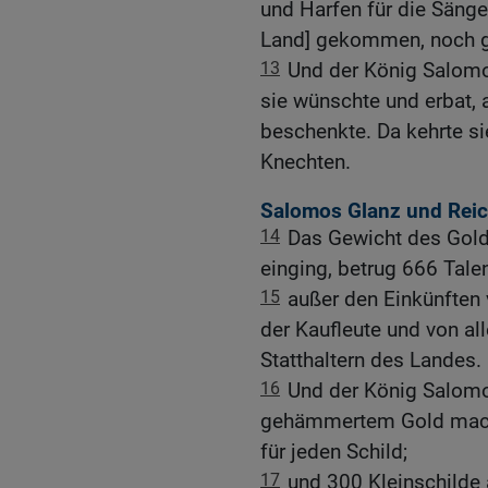
und Harfen für die Sänger
Land] gekommen, noch g
13
Und der König Salomo
sie wünschte und erbat,
beschenkte. Da kehrte si
Knechten.
Salomos Glanz und Rei
14
Das Gewicht des Gold
einging, betrug 666 Tale
15
außer den Einkünfte
der Kaufleute und von al
Statthaltern des Landes.
16
Und der König Salomo
gehämmertem Gold mache
für jeden Schild;
17
und 300 Kleinschilde