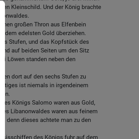
inen Kleinschild. Und der König brachte
anonwaldes.
 einen großen Thron aus Elfenbein
mit dem edelsten Gold überziehen.
chs Stufen, und das Kopfstück des
 und auf beiden Seiten um den Sitz
wei Löwen standen neben den
den dort auf den sechs Stufen zu
artiges ist niemals in irgendeinem
den.
e des Königs Salomo waren aus Gold,
 des Libanonwaldes waren aus feinem
ber, denn dieses achtete man zu den
.
arsisschiffen des Königs fuhr auf dem