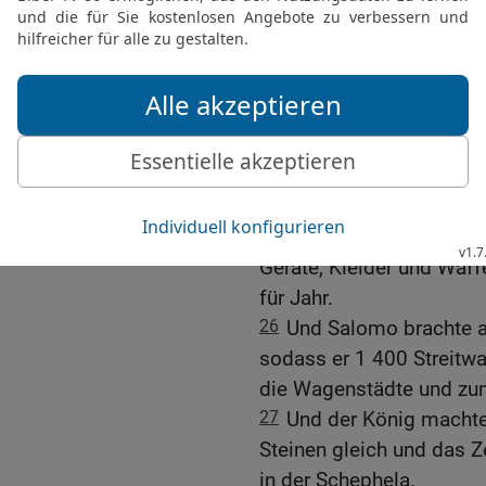
Meer mit der Flotte Hira
kam alle drei Jahre einma
Affen und Pfauen.
23
So war der König Sal
als alle Könige auf Erden
24
Und alle Welt suchte
Weisheit zu hören, die i
25
Und sie brachten jede
Geräte, Kleider und Waff
für Jahr.
26
Und Salomo brachte a
sodass er 1 400 Streitwa
die Wagenstädte und zum
27
Und der König machte
Steinen gleich und das
in der Schephela.