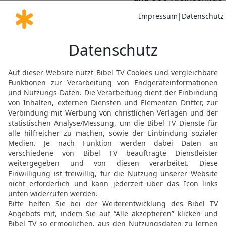
Gold verwendete er für e
sie in das Haus des Lib
18
Ferner ließ der König
anfertigen und ließ ihn 
19
Dieser Thron hatte se
Thrones war hinten rund,
waren Armlehnen, und z
Armlehnen.
20
Und zwölf Löwen stan
beiden Seiten. Etwas Der
Königreich gemacht wor
21
Auch alle Trinkgefäß
und alle Geräte im Haus
Gold; nichts war aus Sil
Zeiten Salomos gar nicht
22
Denn die Flotte von T