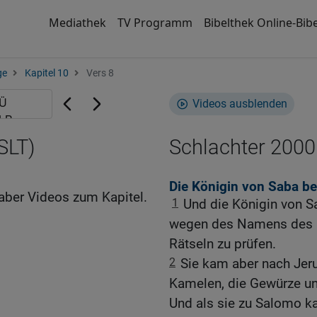
Mediathek
TV Programm
Bibelthek Online-Bibe
ge
Kapitel 10
Vers 8
Videos ausblenden
SLT)
Schlachter 2000
Die Königin von Saba b
aber Videos zum Kapitel.
1
Und die Königin von 
wegen des Namens des H
Rätseln zu prüfen.
2
Sie kam aber nach Jer
Kamelen, die Gewürze und
Und als sie zu Salomo ka