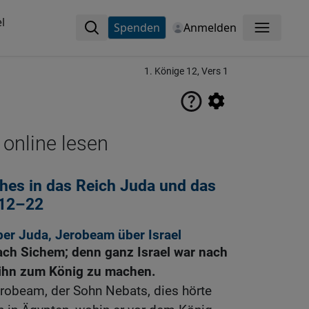
l
Spenden
Anmelden
Menü
1. Könige 12, Vers 1
 online lesen
ches in das Reich Juda und das
l 12–22
er Juda, Jerobeam über Israel
h Sichem; denn ganz Israel war nach
hn zum König zu machen.
robeam, der Sohn Nebats, dies hörte