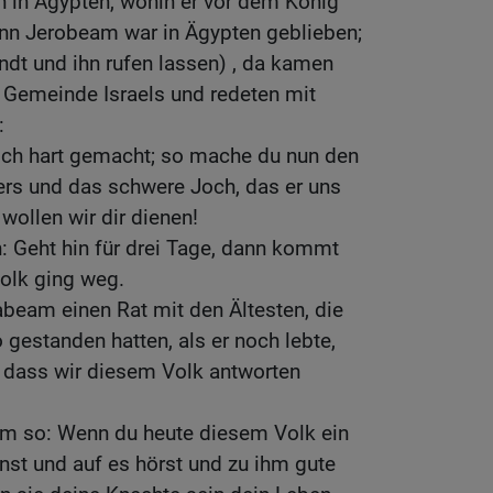
 in Ägypten, wohin er vor dem König
nn Jerobeam war in Ägypten geblieben;
dt und ihn rufen lassen) , da kamen
Gemeinde Israels und redeten mit
:
Joch hart gemacht; so mache du nun den
ers und das schwere Joch, das er uns
o wollen wir dir dienen!
n: Geht hin für drei Tage, dann kommt
olk ging weg.
abeam einen Rat mit den Ältesten, die
gestanden hatten, als er noch lebte,
r, dass wir diesem Volk antworten
ihm so: Wenn du heute diesem Volk ein
nst und auf es hörst und zu ihm gute