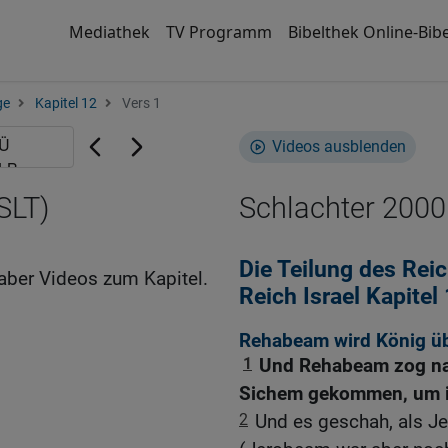
Mediathek
TV Programm
Bibelthek Online-Bibe
ge
Kapitel 12
Vers 1
Videos ausblenden
SLT)
Schlachter 2000
Die Teilung des Rei
aber Videos zum Kapitel.
Reich Israel Kapite
Rehabeam wird König üb
1
Und Rehabeam zog nac
Sichem gekommen, um i
2
Und es geschah, als Je