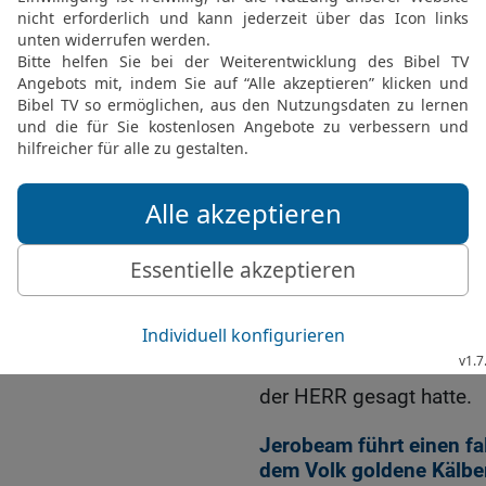
das ganze Haus Juda un
auserlesene Krieger, um
das Königtum wieder an
bringen.
22
Aber das Wort Gottes
folgendermaßen:
23
Rede zu Rehabeam, d
Juda, und zum Haus Jud
Volk und sprich:
24
»So spricht der HERR:
eure Brüder, die Söhne Is
seinem Haus, denn von m
Und sie hörten auf das 
der HERR gesagt hatte.
Jerobeam führt einen fa
dem Volk goldene Kälbe