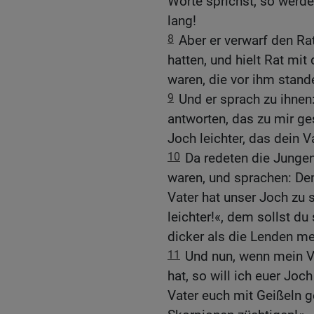
Worte sprichst, so werde
lang!
8
Aber er verwarf den Ra
hatten, und hielt Rat mi
waren, die vor ihm stand
9
Und er sprach zu ihnen
antworten, das zu mir g
Joch leichter, das dein V
10
Da redeten die Junge
waren, und sprachen: Dem
Vater hat unser Joch zu
leichter!«, dem sollst du
dicker als die Lenden me
11
Und nun, wenn mein V
hat, so will ich euer Jo
Vater euch mit Geißeln ge