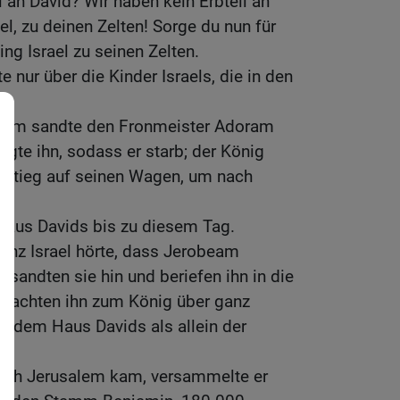
l an David? Wir haben kein Erbteil an
el, zu deinen Zelten! Sorge du nun für
ng Israel zu seinen Zelten.
 nur über die Kinder Israels, die in den
eam sandte den Fronmeister Adoram
nigte ihn, sodass er starb; der König
 stieg auf seinen Wagen, um nach
 Haus Davids bis zu diesem Tag.
anz Israel hörte, dass Jerobeam
andten sie hin und beriefen ihn in die
achten ihn zum König über ganz
te dem Haus Davids als allein der
ach Jerusalem kam, versammelte er