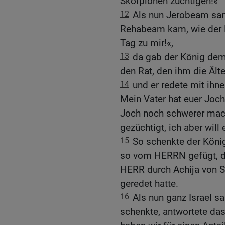
Skorpionen züchtigen!«
12
Als nun Jerobeam sam
Rehabeam kam, wie der 
Tag zu mir!«,
13
da gab der König dem 
den Rat, den ihm die Ält
14
und er redete mit ihn
Mein Vater hat euer Joch
Joch noch schwerer mach
gezüchtigt, ich aber will
15
So schenkte der Köni
so vom HERRN gefügt, dam
HERR durch Achija von S
geredet hatte.
16
Als nun ganz Israel s
schenkte, antwortete da