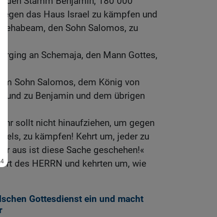
d den Stamm Benjamin, 180 000
 gegen das Haus Israel zu kämpfen und
 Rehabeam, den Sohn Salomos, zu
 erging an Schemaja, den Mann Gottes,
em Sohn Salomos, dem König von
a und zu Benjamin und dem übrigen
 Ihr sollt nicht hinaufziehen, um gegen
raels, zu kämpfen! Kehrt um, jeder zu
ir aus ist diese Sache geschehen!«
Wort des HERRN und kehrten um, wie
lschen Gottesdienst ein und macht
r