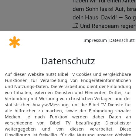
haben wir für einen Antei
dem Sohn Isais! Auf, Isra
dein Haus, David! — So gi
17
Und Rehabeam regierte
Städten Judas wohnten.
18
Und der König Rehab
hin, aber ganz Israel stei
Rehabeam aber eilte und
Jerusalem zu fliehen.
19
So fiel Israel ab vom
20
Und es geschah, als g
zurückgekommen war, da s
Volksversammlung und m
Israel, und niemand folg
Stamm Juda.
21
Als aber Rehabeam n