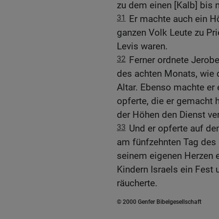
zu dem einen [Kalb] bis 
31
Er machte auch ein H
ganzen Volk Leute zu Pri
Levis waren.
32
Ferner ordnete Jerob
des achten Monats, wie 
Altar. Ebenso machte er 
opferte, die er gemacht ha
der Höhen den Dienst verr
33
Und er opferte auf dem
am fünfzehnten Tag des 
seinem eigenen Herzen er
Kindern Israels ein Fest
räucherte.
© 2000 Genfer Bibelgesellschaft