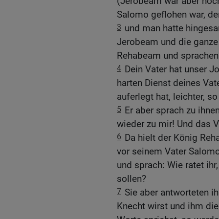
(Jerobeam war aber noch
Salomo geflohen war, de
3
und man hatte hingesan
Jerobeam und die ganze 
Rehabeam und sprachen
4
Dein Vater hat unser 
harten Dienst deines Vat
auferlegt hat, leichter, s
5
Er aber sprach zu ihne
wieder zu mir! Und das V
6
Da hielt der König Reh
vor seinem Vater Salomo 
und sprach: Wie ratet ih
sollen?
7
Sie aber antworteten 
Knecht wirst und ihm die