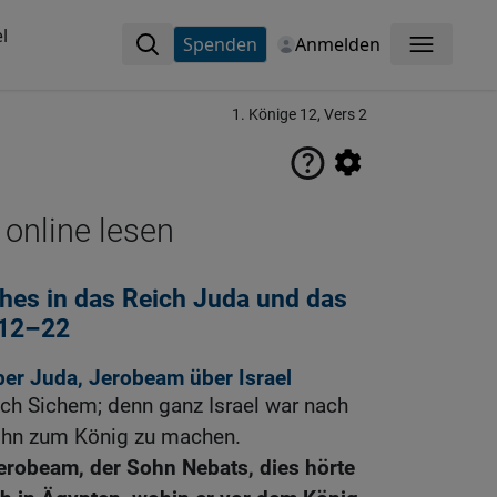
l
Spenden
Anmelden
Menü
1. Könige 12, Vers 2
 online lesen
ches in das Reich Juda und das
l 12–22
er Juda, Jerobeam über Israel
h Sichem; denn ganz Israel war nach
hn zum König zu machen.
erobeam, der Sohn Nebats, dies hörte