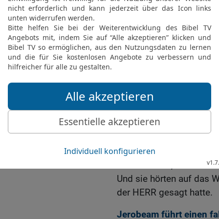
Als aber Rehabeam n
das ganze Haus Juda un
auserlesene Krieger, um
das Königtum wieder an
bringen.
22
Aber das Wort Gottes
folgendermaßen:
23
Rede zu Rehabeam, d
Juda, und zum Haus Jud
Volk und sprich:
24
»So spricht der HERR:
eure Brüder, die Söhne Is
seinem Haus, denn von m
Und sie hörten auf das 
der HERR gesagt hatte.
Jerobeam führt einen fa