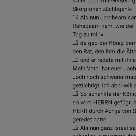
Vater euch mit Geißeln ge
Skorpionen züchtigen!«
12
Als nun Jerobeam sam
Rehabeam kam, wie der 
Tag zu mir!«,
13
da gab der König dem 
den Rat, den ihm die Ält
14
und er redete mit ihn
Mein Vater hat euer Joch
Joch noch schwerer mach
gezüchtigt, ich aber will
15
So schenkte der Köni
so vom HERRN gefügt, dam
HERR durch Achija von S
geredet hatte.
16
Als nun ganz Israel s