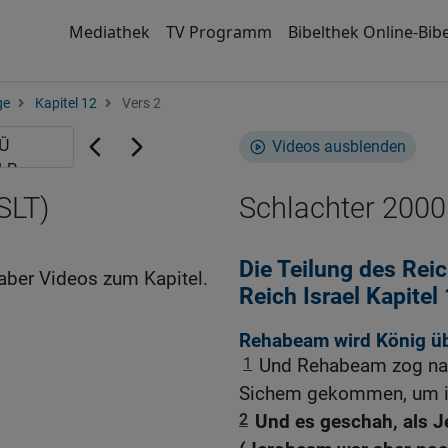
Mediathek
TV Programm
Bibelthek Online-Bibe
ge
Kapitel 12
Vers 2
Videos ausblenden
SLT)
Schlachter 2000
Die Teilung des Rei
aber Videos zum Kapitel.
Reich Israel Kapite
Rehabeam wird König üb
1
Und Rehabeam zog nac
Sichem gekommen, um i
2
Und es geschah, als J