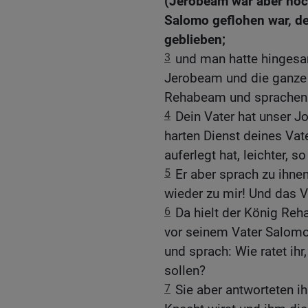
(Jerobeam war aber noc
Salomo geflohen war, d
geblieben;
3
und man hatte hingesan
Jerobeam und die ganze 
Rehabeam und sprachen
4
Dein Vater hat unser 
harten Dienst deines Vat
auferlegt hat, leichter, s
5
Er aber sprach zu ihne
wieder zu mir! Und das V
6
Da hielt der König Reh
vor seinem Vater Salomo 
und sprach: Wie ratet ih
sollen?
7
Sie aber antworteten 