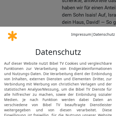
schenkte, antwortete da
haben wir für einen Antei
dem Sohn Isais! Auf, Isra
dein Haus, David! — So gi
17
Und Rehabeam regierte
Städten Judas wohnten.
18
Und der König Rehab
hin, aber ganz Israel stei
Rehabeam aber eilte und
Jerusalem zu fliehen.
19
So fiel Israel ab vom
20
Und es geschah, als g
zurückgekommen war, da s
Volksversammlung und m
Israel, und niemand folg
Stamm Juda.
21