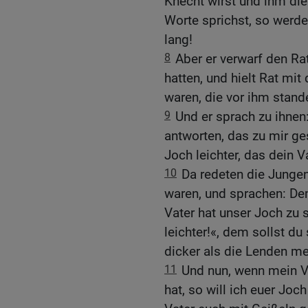
Knecht wirst und ihm die
Worte sprichst, so werde
lang!
8
Aber er verwarf den Ra
hatten, und hielt Rat mi
waren, die vor ihm stand
9
Und er sprach zu ihnen
antworten, das zu mir g
Joch leichter, das dein V
10
Da redeten die Junge
waren, und sprachen: Dem
Vater hat unser Joch zu
leichter!«, dem sollst du
dicker als die Lenden me
11
Und nun, wenn mein V
hat, so will ich euer Jo