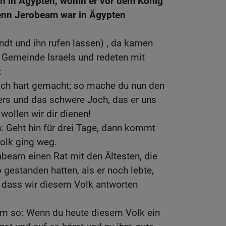
h in Ägypten, wohin er vor dem König
enn Jerobeam war in Ägypten
dt und ihn rufen lassen) , da kamen
Gemeinde Israels und redeten mit
:
Joch hart gemacht; so mache du nun den
ers und das schwere Joch, das er uns
o wollen wir dir dienen!
n: Geht hin für drei Tage, dann kommt
olk ging weg.
abeam einen Rat mit den Ältesten, die
gestanden hatten, als er noch lebte,
r, dass wir diesem Volk antworten
ihm so: Wenn du heute diesem Volk ein