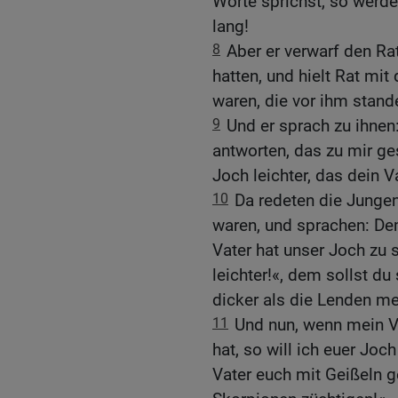
Worte sprichst, so werde
lang!
8
Aber er verwarf den Ra
hatten, und hielt Rat mi
waren, die vor ihm stand
9
Und er sprach zu ihnen
antworten, das zu mir g
Joch leichter, das dein V
10
Da redeten die Junge
waren, und sprachen: Dem
Vater hat unser Joch zu
leichter!«, dem sollst du
dicker als die Lenden me
11
Und nun, wenn mein V
hat, so will ich euer Jo
Vater euch mit Geißeln ge