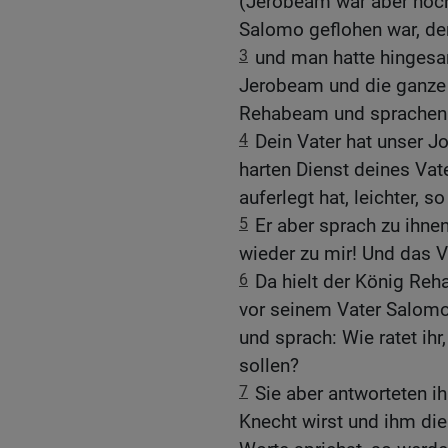
(Jerobeam war aber noch
Salomo geflohen war, de
3
und man hatte hingesan
Jerobeam und die ganze 
Rehabeam und sprachen
4
Dein Vater hat unser 
harten Dienst deines Vat
auferlegt hat, leichter, s
5
Er aber sprach zu ihne
wieder zu mir! Und das V
6
Da hielt der König Reh
vor seinem Vater Salomo 
und sprach: Wie ratet ih
sollen?
7
Sie aber antworteten 
Knecht wirst und ihm die