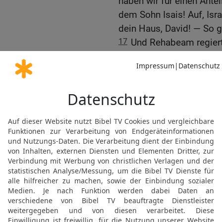
haben wir für einen Antei
dem Sohn Isais! Auf, Isra
dein Haus, David! — So gi
17
Und Rehabeam regierte
Städten Judas wohnten.
18
Und der König Rehab
hin, aber ganz Israel stei
Rehabeam aber eilte und
Jerusalem zu fliehen.
19
So fiel Israel ab vom
20
Und es geschah, als g
zurückgekommen war, da s
Volksversammlung und m
Israel, und niemand folg
Stamm Juda.
21
Als aber Rehabeam n