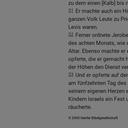
zu dem einen [Kalb] bis 
31
Er machte auch ein H
ganzen Volk Leute zu Pri
Levis waren.
32
Ferner ordnete Jerob
des achten Monats, wie 
Altar. Ebenso machte er 
opferte, die er gemacht ha
der Höhen den Dienst verr
33
Und er opferte auf dem
am fünfzehnten Tag des 
seinem eigenen Herzen er
Kindern Israels ein Fest
räucherte.
© 2000 Genfer Bibelgesellschaft