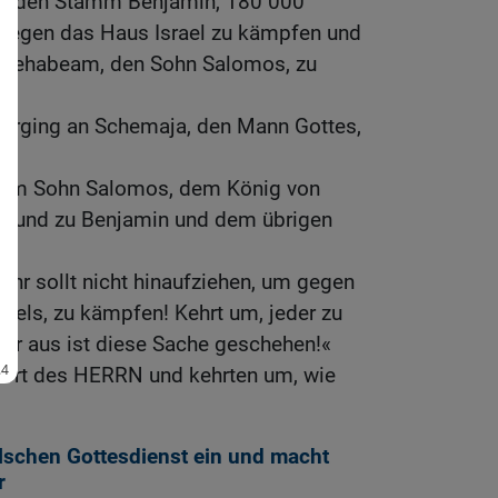
d den Stamm Benjamin, 180 000
 gegen das Haus Israel zu kämpfen und
 Rehabeam, den Sohn Salomos, zu
 erging an Schemaja, den Mann Gottes,
em Sohn Salomos, dem König von
a und zu Benjamin und dem übrigen
 Ihr sollt nicht hinaufziehen, um gegen
raels, zu kämpfen! Kehrt um, jeder zu
ir aus ist diese Sache geschehen!«
Wort des HERRN und kehrten um, wie
lschen Gottesdienst ein und macht
r