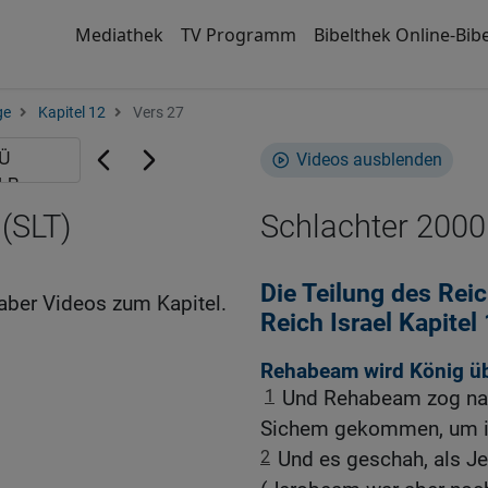
Mediathek
TV Programm
Bibelthek Online-Bibe
ge
Kapitel 12
Vers 27
Videos ausblenden
 (SLT)
Schlachter 2000
Die Teilung des Rei
aber Videos zum Kapitel.
Reich Israel Kapite
Rehabeam wird König üb
1
Und Rehabeam zog nac
Sichem gekommen, um i
2
Und es geschah, als Je