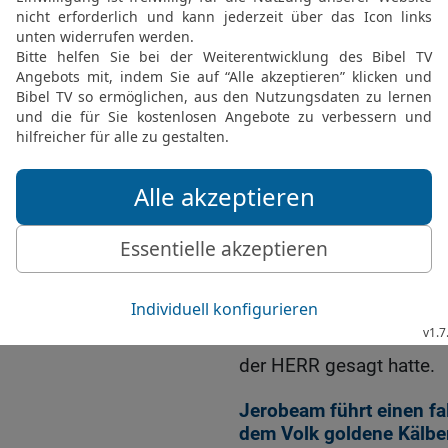
das ganze Haus Juda un
auserlesene Krieger, um
das Königtum wieder an
bringen.
22
Aber das Wort Gottes
folgendermaßen:
23
Rede zu Rehabeam, d
Juda, und zum Haus Jud
Volk und sprich:
24
»So spricht der HERR:
eure Brüder, die Söhne Is
seinem Haus, denn von m
Und sie hörten auf das 
der HERR gesagt hatte.
Jerobeam führt einen fa
dem Volk goldene Kälbe