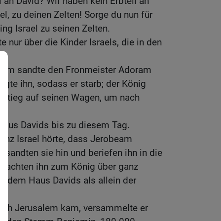
l an David? Wir haben kein Erbteil an
el, zu deinen Zelten! Sorge du nun für
ng Israel zu seinen Zelten.
 nur über die Kinder Israels, die in den
eam sandte den Fronmeister Adoram
nigte ihn, sodass er starb; der König
 stieg auf seinen Wagen, um nach
 Haus Davids bis zu diesem Tag.
anz Israel hörte, dass Jerobeam
andten sie hin und beriefen ihn in die
achten ihn zum König über ganz
te dem Haus Davids als allein der
ach Jerusalem kam, versammelte er