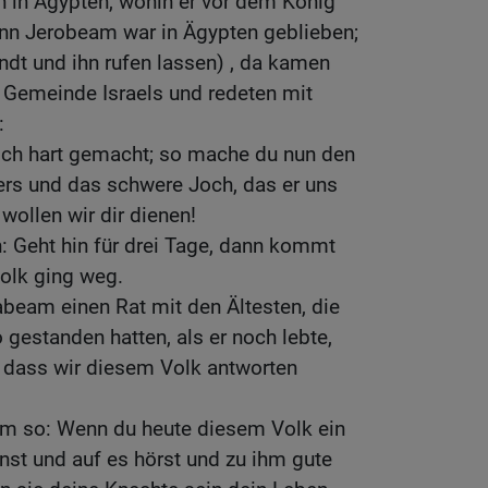
 in Ägypten, wohin er vor dem König
nn Jerobeam war in Ägypten geblieben;
dt und ihn rufen lassen) , da kamen
Gemeinde Israels und redeten mit
:
Joch hart gemacht; so mache du nun den
ers und das schwere Joch, das er uns
o wollen wir dir dienen!
n: Geht hin für drei Tage, dann kommt
olk ging weg.
abeam einen Rat mit den Ältesten, die
gestanden hatten, als er noch lebte,
r, dass wir diesem Volk antworten
ihm so: Wenn du heute diesem Volk ein
nst und auf es hörst und zu ihm gute