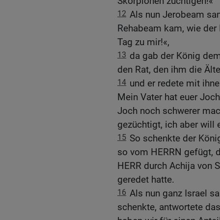
Skorpionen züchtigen!«
12
Als nun Jerobeam sam
Rehabeam kam, wie der 
Tag zu mir!«,
13
da gab der König dem 
den Rat, den ihm die Ält
14
und er redete mit ihn
Mein Vater hat euer Joch
Joch noch schwerer mach
gezüchtigt, ich aber will
15
So schenkte der Köni
so vom HERRN gefügt, dam
HERR durch Achija von S
geredet hatte.
16
Als nun ganz Israel s
schenkte, antwortete da