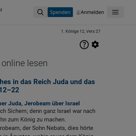
l
Spenden
Anmelden
Menü
1. Könige 12, Vers 27
 online lesen
ches in das Reich Juda und das
l 12–22
er Juda, Jerobeam über Israel
h Sichem; denn ganz Israel war nach
hn zum König zu machen.
robeam, der Sohn Nebats, dies hörte