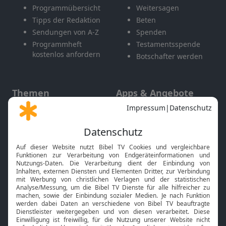
Programmübersicht
Weitersagen
Tipps der Redaktion
Beten
Sendungen von A-Z
Spenden
Programmheft
Testamentsspende
kostenlos anfordern
Botschafter werden
Themen
Apps & Angebote
Gott und Bibel erklärt
Newsletter
Feiertage
Mobile App
Interviews
Kids App
Neuigkeiten
Smart TV
HbbTV
Bibelthek Online-Bibel
Nächster Gottesdienst