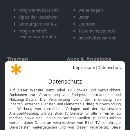
Programmübersicht
Weitersagen
Tipps der Redaktion
Beten
Sendungen von A-Z
Spenden
Programmheft
Testamentsspende
kostenlos anfordern
Botschafter werden
Themen
Apps & Angebote
Gott und Bibel erklärt
Newsletter
Feiertage
Mobile App
Interviews
Kids App
Neuigkeiten
Smart TV
HbbTV
Bibelthek Online-Bibel
Nächster Gottesdienst