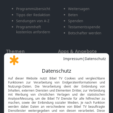
Programmübersicht
Weitersagen
Tipps der Redaktion
Beten
Sendungen von A-Z
Spenden
Programmheft
Testamentsspende
kostenlos anfordern
Botschafter werden
Themen
Apps & Angebote
Gott und Bibel erklärt
Newsletter
Feiertage
Mobile App
Interviews
Kids App
Neuigkeiten
Smart TV
HbbTV
Bibelthek Online-Bibel
Nächster Gottesdienst