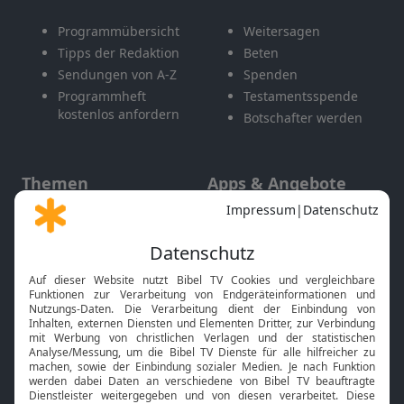
Programmübersicht
Weitersagen
Tipps der Redaktion
Beten
Sendungen von A-Z
Spenden
Programmheft
Testamentsspende
kostenlos anfordern
Botschafter werden
Themen
Apps & Angebote
Gott und Bibel erklärt
Newsletter
Feiertage
Mobile App
Interviews
Kids App
Neuigkeiten
Smart TV
HbbTV
Bibelthek Online-Bibel
Nächster Gottesdienst