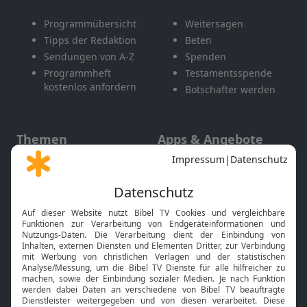
Programmübersicht
Weitersagen
Tipps der Redaktion
Beten
Sendungen von A-Z
Spenden
Programmheft
Testamentsspende
kostenlos anfordern
Botschafter werden
Themen
Apps & Angebote
Gott und Bibel erklärt
Newsletter
Feiertage
Mobile App
Interviews
Kids App
Neuigkeiten
Smart TV
HbbTV
Bibelthek Online-Bibel
Nächster Gottesdienst