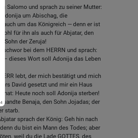
ig Salomo und sprach zu seiner Mutter:
r Adonija um Abischag, die
hn auch um das Königreich — denn er ist
wohl für ihn als auch für Abjatar, den
en Sohn der Zeruja!
o schwor bei dem HERRN und sprach:
s — dieses Wort soll Adonija das Leben
HERR lebt, der mich bestätigt und mich
ters David gesetzt und mir ein Haus
gt hat: Heute noch soll Adonija sterben!
 sandte Benaja, den Sohn Jojadas; der
r starb.
bjatar sprach der König: Geh hin nach
; denn du bist ein Mann des Todes; aber
 töten, weil du die Lade GOTTES, des