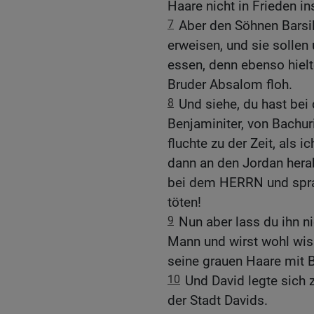
Haare nicht in Frieden in
7
Aber den Söhnen Barsill
erweisen, und sie sollen
essen, denn ebenso hielte
Bruder Absalom floh.
8
Und siehe, du hast bei
Benjaminiter, von Bachur
fluchte zu der Zeit, als 
dann an den Jordan hera
bei dem HERRN und sprac
töten!
9
Nun aber lass du ihn ni
Mann und wirst wohl wiss
seine grauen Haare mit Bl
10
Und David legte sich 
der Stadt Davids.