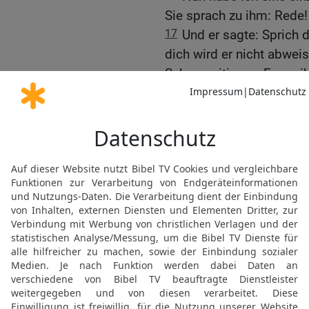
Sie sprach zu ihm: Rede!
17
Und er sagte: Sprich
dich wird er nicht abwei
Schunamitin, zur Frau gib
18
Und Bathseba sprach:
König reden!
19
So kam Bathseba hin
reden wegen Adonija. Un
entgegen und verneigte s
Thron. Und auch für die
hingestellt, und sie setz
20
Und sie sprach: Ich ha
mich nicht ab! Der König 
dich werde ich nicht abw
21
Sie sprach: Man gebe
Bruder Adonija zur Frau!