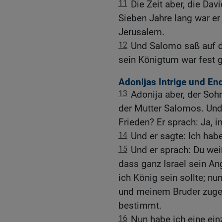
11
Die Zeit aber, die Davi
Sieben Jahre lang war er
Jerusalem.
12
Und Salomo saß auf d
sein Königtum war fest 
Adonijas Intrige und En
13
Adonija aber, der Soh
der Mutter Salomos. Und
Frieden? Er sprach: Ja, i
14
Und er sagte: Ich habe
15
Und er sprach: Du we
dass ganz Israel sein An
ich König sein sollte; n
und meinem Bruder zuge
bestimmt.
16
Nun habe ich eine einz