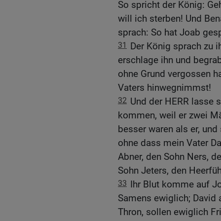
So spricht der König: Geh
will ich sterben! Und B
sprach: So hat Joab gesp
31
Der König sprach zu i
erschlage ihn und begrab
ohne Grund vergossen h
Vaters hinwegnimmst!
32
Und der HERR lasse s
kommen, weil er zwei Mä
besser waren als er, und
ohne dass mein Vater Da
Abner, den Sohn Ners, de
Sohn Jeters, den Heerfüh
33
Ihr Blut komme auf J
Samens ewiglich; David 
Thron, sollen ewiglich 