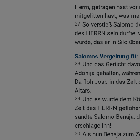
Herrn, getragen hast vor
mitgelitten hast, was mei
27
So verstieß Salomo de
des HERRN sein durfte, 
wurde, das er in Silo übe
Salomos Vergeltung für
28
Und das Gerücht davo
Adonija gehalten, währen
Da floh Joab in das Zelt
Altars.
29
Und es wurde dem Kön
Zelt des HERRN geflohen,
sandte Salomo Benaja, d
erschlage ihn!
30
Als nun Benaja zum Z