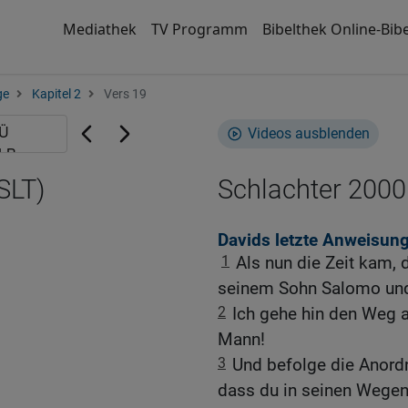
Mediathek
TV Programm
Bibelthek Online-Bibe
ge
Kapitel 2
Vers 19
Videos ausblenden
SLT)
Schlachter 2000
Davids letzte Anweisun
1
Als nun die Zeit kam, 
seinem Sohn Salomo und
2
Ich gehe hin den Weg al
Mann!
3
Und befolge die Anord
dass du in seinen Wegen