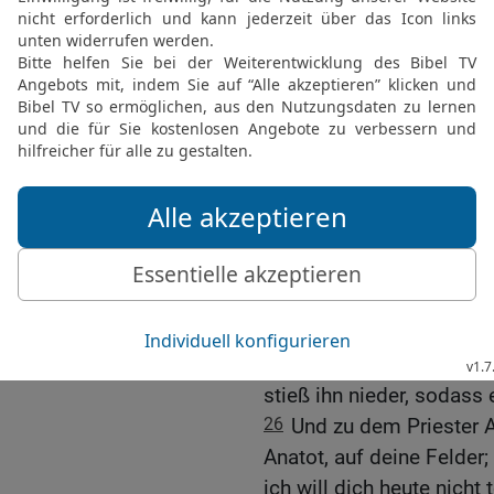
22
Da antwortete der Kön
Und warum bittest du fü
Schunamitin? Bitte für i
mein älterer Bruder —, so
Priester, und für Joab, d
23
Und der König Salom
Gott tue mir dies und da
kosten!
24
Und nun, so wahr der 
auf den Thron meines Va
bereitet hat, wie er gesa
25
Und der König Salomo
stieß ihn nieder, sodass e
26
Und zu dem Priester A
Anatot, auf deine Felder
ich will dich heute nicht