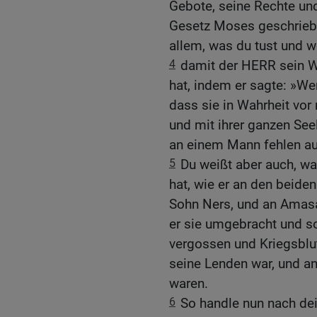
Gebote, seine Rechte und
Gesetz Moses geschriebe
allem, was du tust und w
4
damit der HERR sein Wo
hat, indem er sagte: »We
dass sie in Wahrheit vor
und mit ihrer ganzen Seel
an einem Mann fehlen au
5
Du weißt aber auch, wa
hat, wie er an den beide
Sohn Ners, und an Amasa
er sie umgebracht und so
vergossen und Kriegsblut
seine Lenden war, und an
waren.
6
So handle nun nach dei