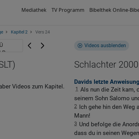
Mediathek
TV Programm
Bibelthek Online-Bibe
ge
Kapitel 2
Vers 24
Videos ausblenden
SLT)
Schlachter 2000
Davids letzte Anweisun
aber Videos zum Kapitel.
1
Als nun die Zeit kam, 
seinem Sohn Salomo und
2
Ich gehe hin den Weg al
Mann!
3
Und befolge die Anord
dass du in seinen Wegen