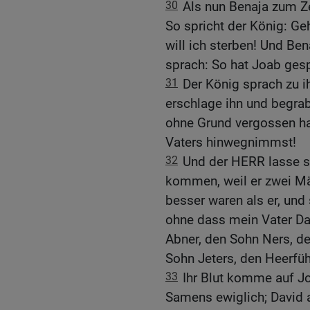
30
Als nun Benaja zum Z
So spricht der König: Geh
will ich sterben! Und B
sprach: So hat Joab gesp
31
Der König sprach zu i
erschlage ihn und begrab
ohne Grund vergossen h
Vaters hinwegnimmst!
32
Und der HERR lasse s
kommen, weil er zwei Mä
besser waren als er, und
ohne dass mein Vater Da
Abner, den Sohn Ners, de
Sohn Jeters, den Heerfüh
33
Ihr Blut komme auf J
Samens ewiglich; David 