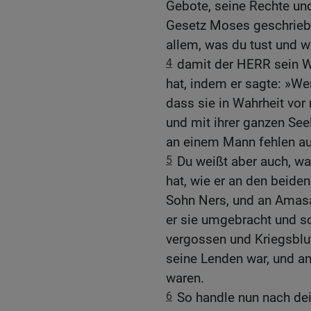
Gebote, seine Rechte und
Gesetz Moses geschriebe
allem, was du tust und w
4
damit der HERR sein Wo
hat, indem er sagte: »We
dass sie in Wahrheit vor
und mit ihrer ganzen Seel
an einem Mann fehlen au
5
Du weißt aber auch, wa
hat, wie er an den beide
Sohn Ners, und an Amasa
er sie umgebracht und so
vergossen und Kriegsblut
seine Lenden war, und an
waren.
6
So handle nun nach dei