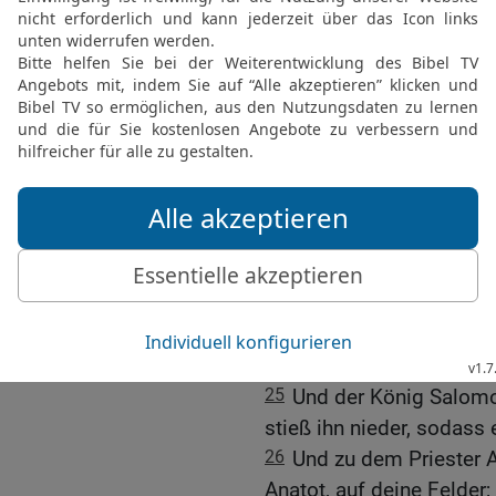
22
Da antwortete der Kön
Und warum bittest du fü
Schunamitin? Bitte für i
mein älterer Bruder —, so
Priester, und für Joab, d
23
Und der König Salom
Gott tue mir dies und da
kosten!
24
Und nun, so wahr der
mich auf den Thron mein
Haus bereitet hat, wie e
sterben!
25
Und der König Salomo
stieß ihn nieder, sodass e
26
Und zu dem Priester A
Anatot, auf deine Felder