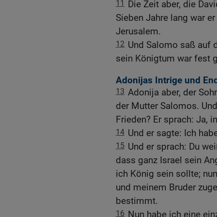
11
Die Zeit aber, die Davi
Sieben Jahre lang war er
Jerusalem.
12
Und Salomo saß auf d
sein Königtum war fest 
Adonijas Intrige und En
13
Adonija aber, der Soh
der Mutter Salomos. Und
Frieden? Er sprach: Ja, i
14
Und er sagte: Ich habe
15
Und er sprach: Du we
dass ganz Israel sein An
ich König sein sollte; n
und meinem Bruder zuge
bestimmt.
16
Nun habe ich eine einz