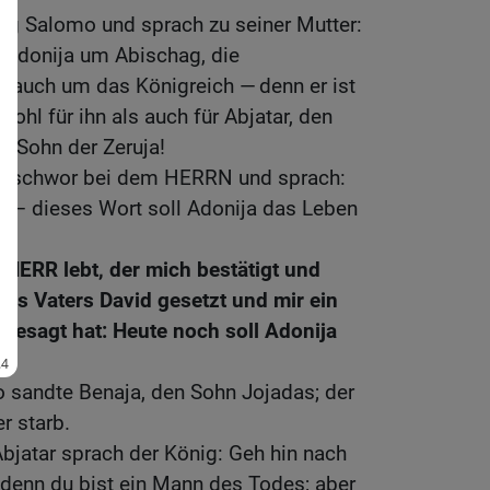
ig Salomo und sprach zu seiner Mutter:
r Adonija um Abischag, die
hn auch um das Königreich — denn er ist
wohl für ihn als auch für Abjatar, den
en Sohn der Zeruja!
o schwor bei dem HERRN und sprach:
s — dieses Wort soll Adonija das Leben
 HERR lebt, der mich bestätigt und
es Vaters David gesetzt und mir ein
r gesagt hat: Heute noch soll Adonija
 sandte Benaja, den Sohn Jojadas; der
r starb.
bjatar sprach der König: Geh hin nach
; denn du bist ein Mann des Todes; aber