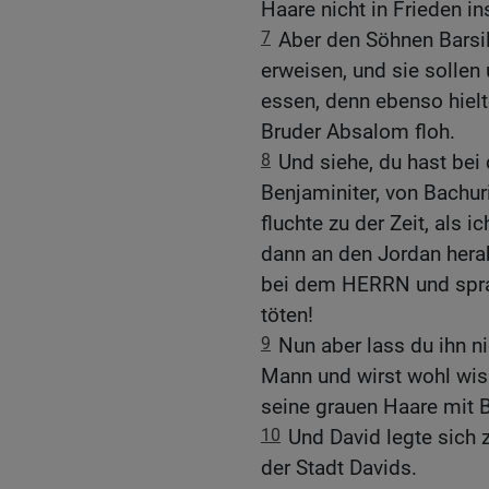
Haare nicht in Frieden in
7
Aber den Söhnen Barsill
erweisen, und sie sollen
essen, denn ebenso hielte
Bruder Absalom floh.
8
Und siehe, du hast bei
Benjaminiter, von Bachur
fluchte zu der Zeit, als 
dann an den Jordan hera
bei dem HERRN und sprac
töten!
9
Nun aber lass du ihn ni
Mann und wirst wohl wiss
seine grauen Haare mit Bl
10
Und David legte sich 
der Stadt Davids.