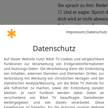
Sie sprach zu ihm: Rede!
17
Und er sagte: Sprich
dich wird er nicht abwei
Schunamitin, zur Frau gib
18
Und Bathseba sprach:
König reden!
19
So kam Bathseba hin
reden wegen Adonija. Und
entgegen und verneigte si
Thron. Und auch für die 
hingestellt, und sie setz
20
Und sie sprach: Ich ha
mich nicht ab! Der König 
dich werde ich nicht abw
21
Sie sprach: Man gebe
Bruder Adonija zur Frau!