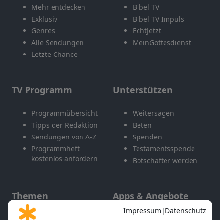
Mehr entdecken
Bibel TV
Exklusiv
Bibel TV Impuls
Genres
EchtJetzt
Alle Sendungen
MeinGottesdienst
Letzte Chance
TV Programm
Unterstützen
Programmübersicht
Weitersagen
Tipps der Redaktion
Beten
Sendungen von A-Z
Spenden
Programmheft
Testamentsspende
kostenlos anfordern
Botschafter werden
Themen
Apps & Angebote
Gott und Bibel erklärt
Newsletter