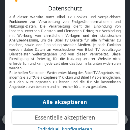
Feiertage
Mobile App
Interviews
Kids App
Neuigkeiten
Smart TV
HbbTV
Bibelthek Online-Bibel
Nächster Gottesdienst
Bibel TV
Service
Über uns
Kontakt
Jobs
TV-Empfang
Presse
FAQ
Mediadaten
bibeltv.de:
Impressum
Datenschutz
Nutzungsbedingungen