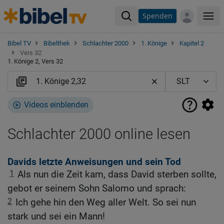
Spenden
Me
Bibel TV
Bibelthek
Schlachter 2000
1. Könige
Kapitel 2
Vers 32
1. Könige 2, Vers 32
Videos einblenden
Schlachter 2000 online lesen
Davids letzte Anweisungen und sein Tod
1
Als nun die Zeit kam, dass David sterben sollte,
gebot er seinem Sohn Salomo und sprach:
2
Ich gehe hin den Weg aller Welt. So sei nun
stark und sei ein Mann!