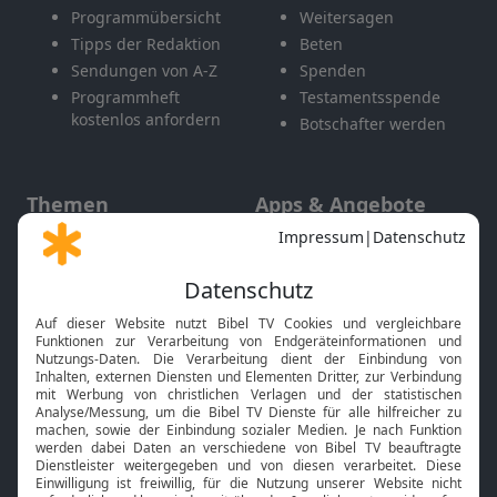
Programmübersicht
Weitersagen
Tipps der Redaktion
Beten
Sendungen von A-Z
Spenden
Programmheft
Testamentsspende
kostenlos anfordern
Botschafter werden
Themen
Apps & Angebote
Gott und Bibel erklärt
Newsletter
Feiertage
Mobile App
Interviews
Kids App
Neuigkeiten
Smart TV
HbbTV
Bibelthek Online-Bibel
Nächster Gottesdienst