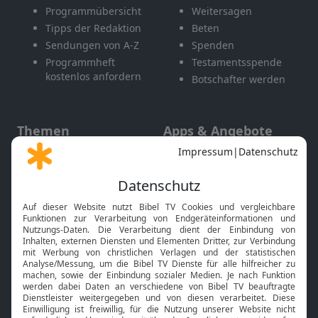
Programmübersicht
Weitersagen
Tipps der Redaktion
Beten
Sendungen von A-Z
Spenden
Programmheft
Testamentsspende
kostenlos anfordern
Botschafter werden
Themen
Apps & Angebote
Gott und Bibel erklärt
Newsletter
Feiertage
Mobile App
Interviews
Kids App
Neuigkeiten
Smart TV
HbbTV
Bibelthek Online-Bibel
Nächster Gottesdienst