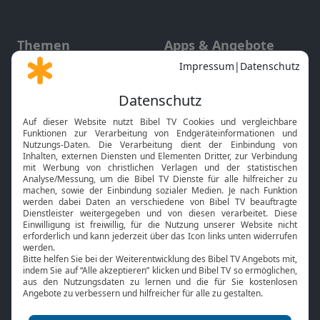
Themen
Apps & Angebote
Gott und Bibel erklärt
Newsletter
Feiertage
Mobile App
Interviews
Kids App
Neuigkeiten
Smart TV
HbbTV
Bibelthek Online-Bibel
Nächster Gottesdienst
Bibel TV
Service
Über uns
Kontakt
Jobs
TV-Empfang
Presse
FAQ
Mediadaten