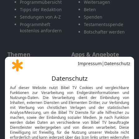
Programmübersicht
Weitersagen
Tipps der Redaktion
Beten
Sendungen von A-Z
Spenden
Programmheft
Testamentsspende
kostenlos anfordern
Botschafter werden
Themen
Apps & Angebote
Gott und Bibel erklärt
Newsletter
Feiertage
Mobile App
Interviews
Kids App
Neuigkeiten
Smart TV
HbbTV
Bibelthek Online-Bibel
Nächster Gottesdienst
Bibel TV
Service