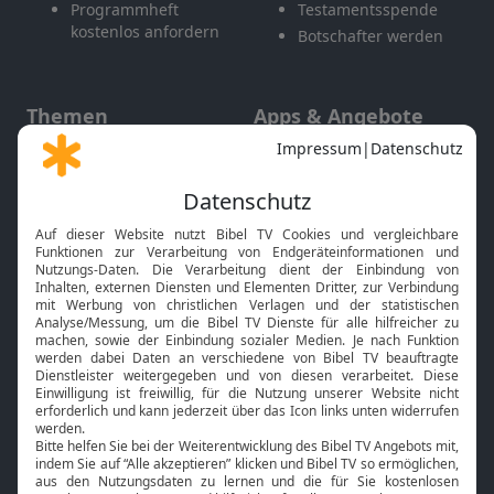
Programmheft
Testamentsspende
kostenlos anfordern
Botschafter werden
Themen
Apps & Angebote
Gott und Bibel erklärt
Newsletter
Feiertage
Mobile App
Interviews
Kids App
Neuigkeiten
Smart TV
HbbTV
Bibelthek Online-Bibel
Nächster Gottesdienst
Bibel TV
Service
Über uns
Kontakt
Jobs
TV-Empfang