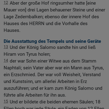
12
Aber der große Hof ringsumher hatte [eine
Mauer von] drei Lagen behauener Steine und einer
Lage Zedernbalken; ebenso der innere Hof des
Hauses des HERRN und die Vorhalle des
Hauses.
Die Ausstattung des Tempels und seine Geräte
13
Und der König Salomo sandte hin und ließ
Hiram von Tyrus holen;
14
der war Sohn einer Witwe aus dem Stamm
Naphtali; sein Vater aber war ein Mann aus Tyrus,
ein Erzschmied. Der war voll Weisheit, Verstand
und Kunstsinn, um allerlei Arbeiten in Erz
auszuführen; und er kam zum König Salomo und
führte alle Arbeiten für ihn aus.
15
Und er bildete die beiden ehernen Säulen; 18
Ellen hoch war jede Säule, ein Faden von 12 Ellen