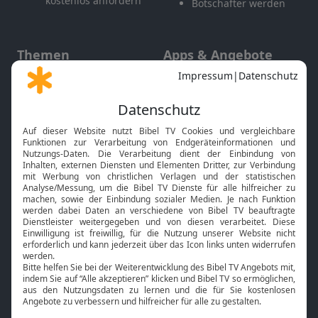
kostenlos anfordern
Botschafter werden
Themen
Apps & Angebote
Gott und Bibel erklärt
Newsletter
Feiertage
Mobile App
Interviews
Kids App
Neuigkeiten
Smart TV
HbbTV
Bibelthek Online-Bibel
Nächster Gottesdienst
Bibel TV
Service
Über uns
Kontakt
Jobs
TV-Empfang
Presse
FAQ