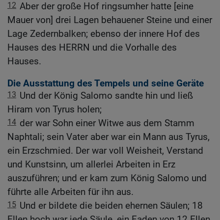
12
Aber der große Hof ringsumher hatte [eine
Mauer von] drei Lagen behauener Steine und einer
Lage Zedernbalken; ebenso der innere Hof des
Hauses des HERRN und die Vorhalle des
Hauses.
Die Ausstattung des Tempels und seine Geräte
13
Und der König Salomo sandte hin und ließ
Hiram von Tyrus holen;
14
der war Sohn einer Witwe aus dem Stamm
Naphtali; sein Vater aber war ein Mann aus Tyrus,
ein Erzschmied. Der war voll Weisheit, Verstand
und Kunstsinn, um allerlei Arbeiten in Erz
auszuführen; und er kam zum König Salomo und
führte alle Arbeiten für ihn aus.
15
Und er bildete die beiden ehernen Säulen; 18
Ellen hoch war jede Säule, ein Faden von 12 Ellen