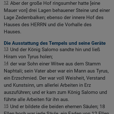
12
Aber der große Hof ringsumher hatte [eine
Mauer von] drei Lagen behauener Steine und einer
Lage Zedernbalken; ebenso der innere Hof des
Hauses des HERRN und die Vorhalle des
Hauses.
Die Ausstattung des Tempels und seine Geräte
13
Und der König Salomo sandte hin und ließ
Hiram von Tyrus holen;
14
der war Sohn einer Witwe aus dem Stamm
Naphtali; sein Vater aber war ein Mann aus Tyrus,
ein Erzschmied. Der war voll Weisheit, Verstand
und Kunstsinn, um allerlei Arbeiten in Erz
auszuführen; und er kam zum König Salomo und
führte alle Arbeiten für ihn aus.
15
Und er bildete die beiden ehernen Säulen; 18
Ellen hoch war jede Säule, ein Faden von 12 Ellen