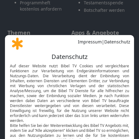
Programmheft
Testamentsspende
kostenlos anfordern
Botschafter werden
Themen
Apps & Angebote
Gott und Bibel erklärt
Newsletter
Feiertage
Mobile App
Interviews
Kids App
Neuigkeiten
Smart TV
HbbTV
Bibelthek Online-Bibel
Nächster Gottesdienst
Bibel TV
Service
Über uns
Kontakt
Jobs
TV-Empfang