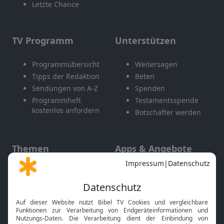
Letzte Chance
TV Programm
Unterstützen
Programmübersicht
Weitersagen
Tipps der Redaktion
Beten
Sendungen von A-Z
Spenden
Programmheft
Testamentsspende
kostenlos anfordern
Botschafter werden
Themen
Apps & Angebote
Gott und Bibel erklärt
Newsletter
Feiertage
Mobile App
Interviews
Kids App
Neuigkeiten
Smart TV
HbbTV