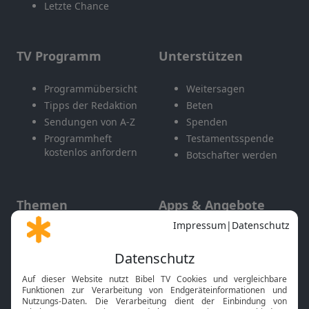
Letzte Chance
TV Programm
Unterstützen
Programmübersicht
Weitersagen
Tipps der Redaktion
Beten
Sendungen von A-Z
Spenden
Programmheft
Testamentsspende
kostenlos anfordern
Botschafter werden
Themen
Apps & Angebote
Gott und Bibel erklärt
Newsletter
Feiertage
Mobile App
Interviews
Kids App
Neuigkeiten
Smart TV
HbbTV