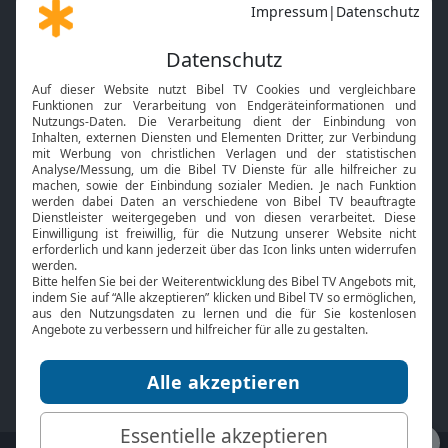
Gott und Bibel erklärt
Newsletter
Feiertage
Mobile App
Interviews
Kids App
Neuigkeiten
Smart TV
HbbTV
Bibelthek Online-Bibel
Nächster Gottesdienst
Bibel TV
Service
Über uns
Kontakt
Jobs
TV-Empfang
Presse
FAQ
Mediadaten