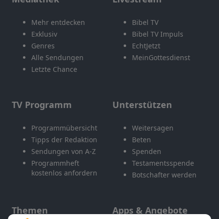
Mehr entdecken
Bibel TV
Exklusiv
Bibel TV Impuls
Genres
EchtJetzt
Alle Sendungen
MeinGottesdienst
Letzte Chance
TV Programm
Unterstützen
Programmübersicht
Weitersagen
Tipps der Redaktion
Beten
Sendungen von A-Z
Spenden
Programmheft
Testamentsspende
kostenlos anfordern
Botschafter werden
Themen
Apps & Angebote