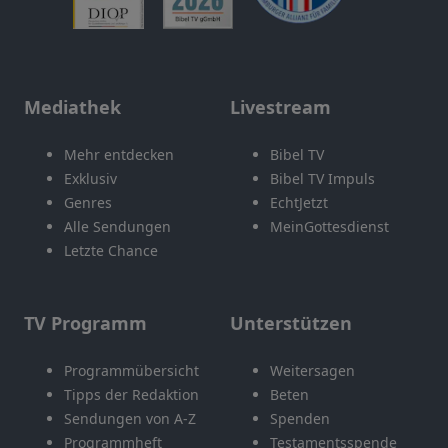
Mediathek
Livestream
Mehr entdecken
Bibel TV
Exklusiv
Bibel TV Impuls
Genres
EchtJetzt
Alle Sendungen
MeinGottesdienst
Letzte Chance
TV Programm
Unterstützen
Programmübersicht
Weitersagen
Tipps der Redaktion
Beten
Sendungen von A-Z
Spenden
Programmheft
Testamentsspende