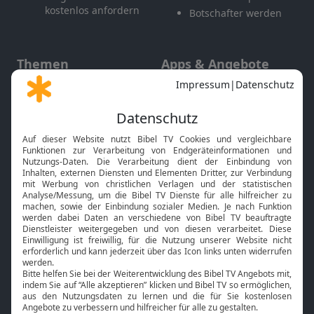
kostenlos anfordern
Botschafter werden
Themen
Apps & Angebote
Gott und Bibel erklärt
Newsletter
Feiertage
Mobile App
Interviews
Kids App
Neuigkeiten
Smart TV
HbbTV
Bibelthek Online-Bibel
Nächster Gottesdienst
Bibel TV
Service
Über uns
Kontakt
Jobs
TV-Empfang