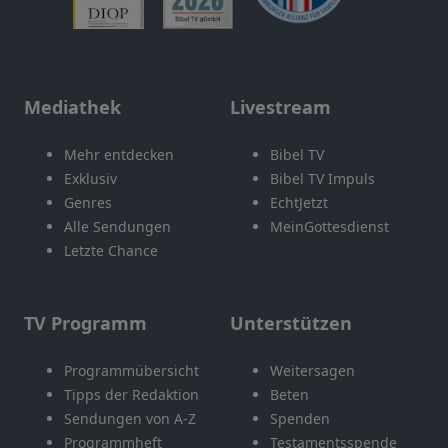
Mediathek
Livestream
Mehr entdecken
Bibel TV
Exklusiv
Bibel TV Impuls
Genres
EchtJetzt
Alle Sendungen
MeinGottesdienst
Letzte Chance
TV Programm
Unterstützen
Programmübersicht
Weitersagen
Tipps der Redaktion
Beten
Sendungen von A-Z
Spenden
Programmheft
Testamentsspende