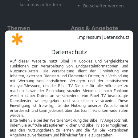
kostenlos anfordern
Botschafter werden
Themen
Apps & Angebote
Gott und Bibel erklärt
Newsletter
Feiertage
Mobile App
Interviews
Kids App
Neuigkeiten
Smart TV
HbbTV
Bibelthek Online-Bibel
Nächster Gottesdienst
Bibel TV
Service
Über uns
Kontakt
Jobs
TV-Empfang