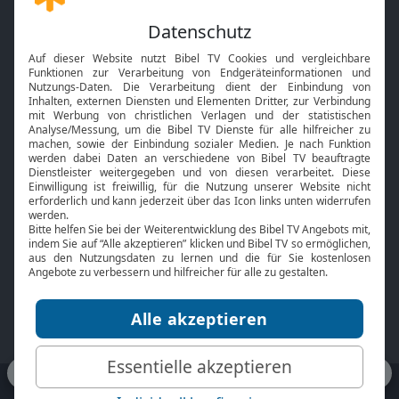
Gott und Bibel erklärt
Newsletter
Feiertage
Mobile App
Interviews
Kids App
Neuigkeiten
Smart TV
HbbTV
Bibelthek Online-Bibel
Nächster Gottesdienst
Bibel TV
Service
Über uns
Kontakt
Jobs
TV-Empfang
Presse
FAQ
Mediadaten
bibeltv.de:
Impressum
Datenschutz