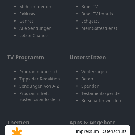
Mehr entdecken
Bibel TV
Exklusiv
Bibel TV Impuls
Genres
EchtJetzt
Alle Sendungen
MeinGottesdienst
Letzte Chance
TV Programm
Unterstützen
Programmübersicht
Weitersagen
Tipps der Redaktion
Beten
Sendungen von A-Z
Spenden
Programmheft
Testamentsspende
kostenlos anfordern
Botschafter werden
Themen
Apps & Angebote