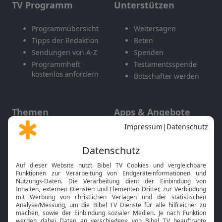
TV Programm
Unterstützen
Programmübersicht
Weitersagen
Tipps der Redaktion
Beten
Sendungen von A-Z
Spenden
Programmheft
Testamentsspende
kostenlos anfordern
Botschafter werden
Themen
Apps & Angebote
Gott und Bibel erklärt
Newsletter
Feiertage
Mobile App
Interviews
Kids App
Neuigkeiten
Smart TV
HbbTV
Bibelthek Online-Bibel
Nächster Gottesdienst