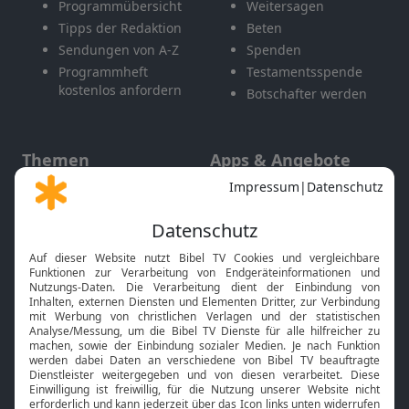
Programmübersicht
Weitersagen
Tipps der Redaktion
Beten
Sendungen von A-Z
Spenden
Programmheft
Testamentsspende
kostenlos anfordern
Botschafter werden
Themen
Apps & Angebote
Gott und Bibel erklärt
Newsletter
Feiertage
Mobile App
Interviews
Kids App
Neuigkeiten
Smart TV
HbbTV
Bibelthek Online-Bibel
Nächster Gottesdienst
Bibel TV
Service