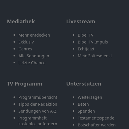
Mediathek
Livestream
Mehr entdecken
Bibel TV
Exklusiv
Bibel TV Impuls
Genres
EchtJetzt
Alle Sendungen
MeinGottesdienst
Letzte Chance
TV Programm
Unterstützen
Programmübersicht
Weitersagen
Tipps der Redaktion
Beten
Sendungen von A-Z
Spenden
Programmheft
Testamentsspende
kostenlos anfordern
Botschafter werden