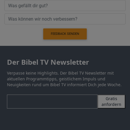
FEEDBACK SENDEN
Der Bibel TV Newsletter
Verpasse keine Highlights. Der Bibel TV Newsletter mit
aktuellen Programmtipps, geistlichem Impuls und
Neuigkeiten rund um Bibel TV informiert Dich jede Woche.
Gratis
anfordern