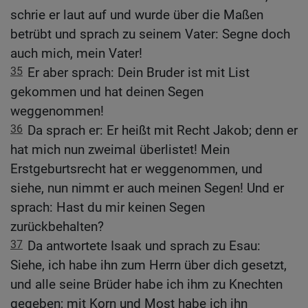
schrie er laut auf und wurde über die Maßen
betrübt und sprach zu seinem Vater: Segne doch
auch mich, mein Vater!
35
Er aber sprach: Dein Bruder ist mit List
gekommen und hat deinen Segen
weggenommen!
36
Da sprach er: Er heißt mit Recht Jakob; denn er
hat mich nun zweimal überlistet! Mein
Erstgeburtsrecht hat er weggenommen, und
siehe, nun nimmt er auch meinen Segen! Und er
sprach: Hast du mir keinen Segen
zurückbehalten?
37
Da antwortete Isaak und sprach zu Esau:
Siehe, ich habe ihn zum Herrn über dich gesetzt,
und alle seine Brüder habe ich ihm zu Knechten
gegeben; mit Korn und Most habe ich ihn