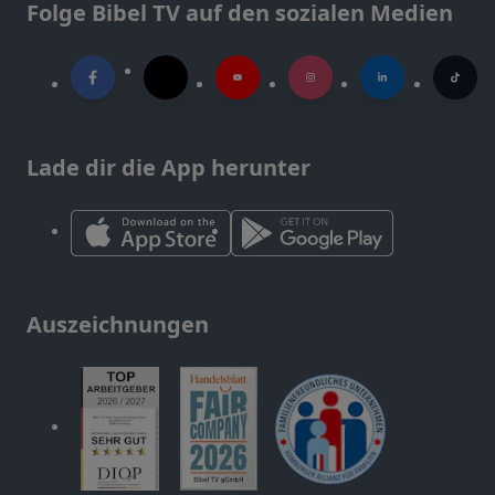
Folge Bibel TV auf den sozialen Medien
Lade dir die App herunter
Auszeichnungen