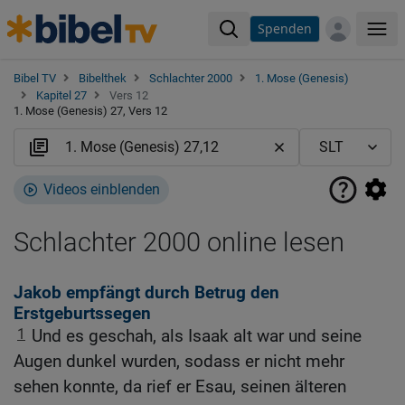
Spenden
Me
Bibel TV
Bibelthek
Schlachter 2000
1. Mose (Genesis)
Kapitel 27
Vers 12
1. Mose (Genesis) 27, Vers 12
Videos einblenden
Schlachter 2000 online lesen
Jakob empfängt durch Betrug den
Erstgeburtssegen
1
Und es geschah, als Isaak alt war und seine
Augen dunkel wurden, sodass er nicht mehr
sehen konnte, da rief er Esau, seinen älteren