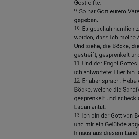
Gestreifte.
9
So hat Gott eurem Vat
gegeben.
10
Es geschah nämlich zu
werden, dass ich meine 
Und siehe, die Böcke, di
gestreift, gesprenkelt u
11
Und der Engel Gottes
ich antwortete: Hier bin i
12
Er aber sprach: Hebe 
Böcke, welche die Schafe
gesprenkelt und scheckig
Laban antut.
13
Ich bin der Gott von 
und mir ein Gelübde abg
hinaus aus diesem Land 