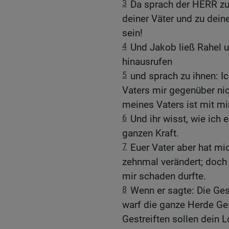
3
Da sprach der HERR zu
deiner Väter und zu deine
sein!
4
Und Jakob ließ Rahel u
hinausrufen
5
und sprach zu ihnen: I
Vaters mir gegenüber nich
meines Vaters ist mit m
6
Und ihr wisst, wie ich
ganzen Kraft.
7
Euer Vater aber hat m
zehnmal verändert; doch 
mir schaden durfte.
8
Wenn er sagte: Die Ges
warf die ganze Herde Ges
Gestreiften sollen dein 