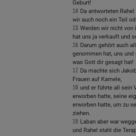
Geburt!
14
Da antworteten Rahel
wir auch noch ein Teil o
15
Werden wir nicht von 
hat uns ja verkauft und s
16
Darum gehört auch al
genommen hat, uns und u
was Gott dir gesagt hat!
17
Da machte sich Jakob 
Frauen auf Kamele,
18
und er führte all sein
erworben hatte, seine ei
erworben hatte, um zu s
ziehen.
19
Laban aber war wegge
und Rahel stahl die Tera