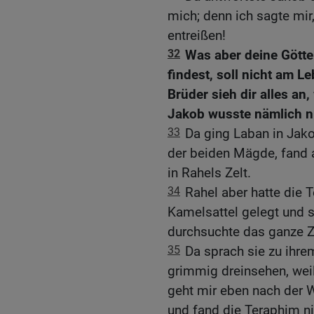
mich; denn ich sagte mir
entreißen!
32
Was aber deine Götter
findest, soll nicht am L
Brüder sieh dir alles an,
Jakob wusste nämlich ni
33
Da ging Laban in Jako
der beiden Mägde, fand a
in Rahels Zelt.
34
Rahel aber hatte die
Kamelsattel gelegt und 
durchsuchte das ganze Zel
35
Da sprach sie zu ihre
grimmig dreinsehen, weil 
geht mir eben nach der W
und fand die Teraphim ni