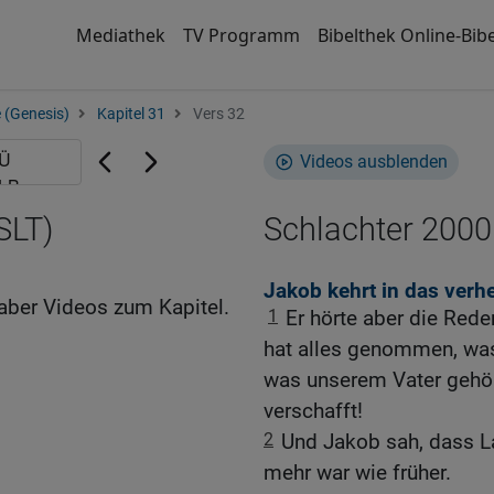
Mediathek
TV Programm
Bibelthek Online-Bibe
 (Genesis)
Kapitel 31
Vers 32
Videos ausblenden
SLT)
Schlachter 2000
Jakob kehrt in das verh
aber Videos zum Kapitel.
1
Er hörte aber die Red
hat alles genommen, was
was unserem Vater gehört
verschafft!
2
Und Jakob sah, dass L
mehr war wie früher.