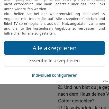
Brüdern sein Zelt auf de
26
Und Laban sprach zu 
mich getäuscht und meine
Kriegsgefangene?
27
Warum bist du heimli
hintergangen und es mir n
Freuden begleitet, mit G
28
Du hast mich nicht e
lassen; da hast du törich
29
Es stünde in meiner 
der Gott eures Vaters ha
du mit Jakob anders als 
30
Und nun bist du ja ge
nach dem Haus deines V
Götter gestohlen?
31
Da antwortete Jakob u