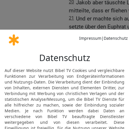
20
Jakob aber täuschte L
mitteilte, dass er fliehen 
21
Und er machte sich auf
setzte über den Euphrat
Bergland von Gilead zu.
Labans Streit mit Jakob
22
Am dritten Tag aber 
geflohen sei.
23
Da nahm er seine Brüd
Tagereisen weit, und er 
Gilead.
24
Aber Gott kam nachts
sprach zu ihm: Hüte dich
zu reden!
25
Als nun Laban den Jak
dem Bergland aufgeschla