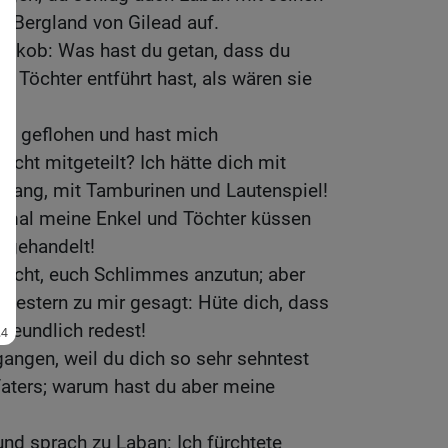
m Bergland von Gilead auf.
Jakob: Was hast du getan, dass du
 Töchter entführt hast, als wären sie
ch geflohen und hast mich
icht mitgeteilt? Ich hätte dich mit
esang, mit Tamburinen und Lautenspiel!
inmal meine Enkel und Töchter küssen
t gehandelt!
Macht, euch Schlimmes anzutun; aber
t gestern zu mir gesagt: Hüte dich, dass
freundlich redest!
gangen, weil du dich so sehr sehntest
aters; warum hast du aber meine
nd sprach zu Laban: Ich fürchtete