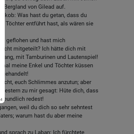
m Bergland von Gilead auf.
Jakob: Was hast du getan, dass du
 Töchter entführt hast, als wären sie
ch geflohen und hast mich
icht mitgeteilt? Ich hätte dich mit
esang, mit Tamburinen und Lautenspiel!
inmal meine Enkel und Töchter küssen
t gehandelt!
Macht, euch Schlimmes anzutun; aber
t gestern zu mir gesagt: Hüte dich, dass
freundlich redest!
gangen, weil du dich so sehr sehntest
aters; warum hast du aber meine
nd sprach zu Laban: Ich fürchtete