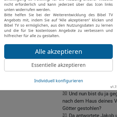
Brüdern sein Zelt auf de
26
Und Laban sprach zu 
mich getäuscht und meine
Kriegsgefangene?
27
Warum bist du heimli
hintergangen und es mir n
Freuden begleitet, mit G
28
Du hast mich nicht e
lassen; da hast du törich
29
Es stünde in meiner 
der Gott eures Vaters ha
du mit Jakob anders als 
30
Und nun bist du ja ge
nach dem Haus deines V
Götter gestohlen?
31
Da antwortete Jakob u