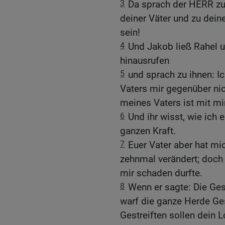
3
Da sprach der HERR zu
deiner Väter und zu deine
sein!
4
Und Jakob ließ Rahel u
hinausrufen
5
und sprach zu ihnen: I
Vaters mir gegenüber nich
meines Vaters ist mit m
6
Und ihr wisst, wie ich
ganzen Kraft.
7
Euer Vater aber hat m
zehnmal verändert; doch 
mir schaden durfte.
8
Wenn er sagte: Die Ges
warf die ganze Herde Ges
Gestreiften sollen dein 