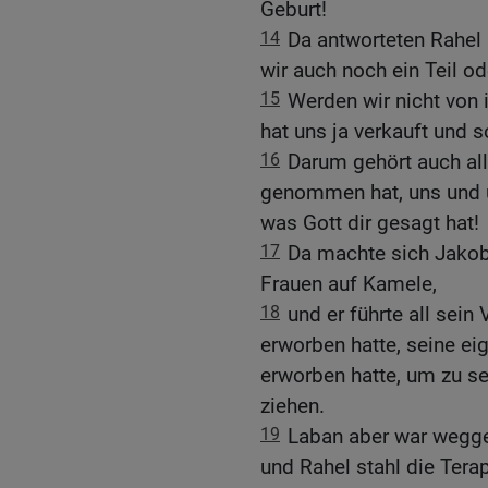
Geburt!
14
Da antworteten Rahel
wir auch noch ein Teil o
15
Werden wir nicht von 
hat uns ja verkauft und s
16
Darum gehört auch al
genommen hat, uns und u
was Gott dir gesagt hat!
17
Da machte sich Jakob 
Frauen auf Kamele,
18
und er führte all sein
erworben hatte, seine ei
erworben hatte, um zu s
ziehen.
19
Laban aber war wegge
und Rahel stahl die Tera