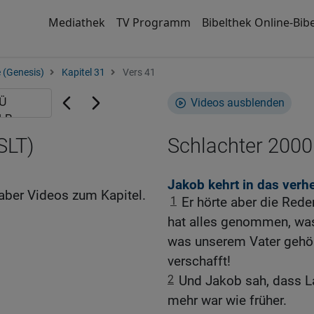
Mediathek
TV Programm
Bibelthek Online-Bibe
 (Genesis)
Kapitel 31
Vers 41
Videos ausblenden
SLT)
Schlachter 2000
Jakob kehrt in das verh
aber Videos zum Kapitel.
1
Er hörte aber die Red
hat alles genommen, was
was unserem Vater gehört
verschafft!
2
Und Jakob sah, dass L
mehr war wie früher.