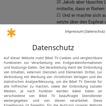
20
Jakob aber täuschte L
mitteilte, dass er fliehen 
21
Und er machte sich auf
setzte über den Euphrat
Bergland von Gilead zu.
Labans Streit mit Jakob
22
Am dritten Tag aber 
geflohen sei.
23
Da nahm er seine Brüd
Tagereisen weit, und er 
Gilead.
24
Aber Gott kam nachts
sprach zu ihm: Hüte dich
zu reden!
25
Als nun Laban den Jak
dem Bergland aufgeschla