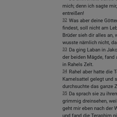
mich; denn ich sagte mir
entreißen!
32
Was aber deine Götter
findest, soll nicht am L
Brüder sieh dir alles an,
wusste nämlich nicht, da
33
Da ging Laban in Jako
der beiden Mägde, fand a
in Rahels Zelt.
34
Rahel aber hatte die
Kamelsattel gelegt und 
durchsuchte das ganze Zel
35
Da sprach sie zu ihre
grimmig dreinsehen, weil 
geht mir eben nach der W
und fand die Teraphim ni