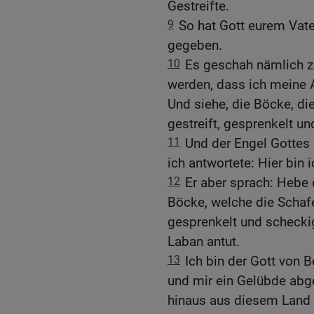
Gestreifte.
9
So hat Gott eurem Vat
gegeben.
10
Es geschah nämlich zu
werden, dass ich meine 
Und siehe, die Böcke, di
gestreift, gesprenkelt u
11
Und der Engel Gottes
ich antwortete: Hier bin i
12
Er aber sprach: Hebe 
Böcke, welche die Schafe
gesprenkelt und scheckig
Laban antut.
13
Ich bin der Gott von 
und mir ein Gelübde abg
hinaus aus diesem Land 