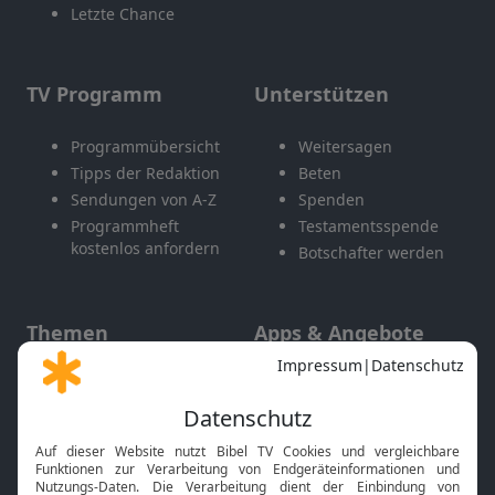
Letzte Chance
TV Programm
Unterstützen
Programmübersicht
Weitersagen
Tipps der Redaktion
Beten
Sendungen von A-Z
Spenden
Programmheft
Testamentsspende
kostenlos anfordern
Botschafter werden
Themen
Apps & Angebote
Gott und Bibel erklärt
Newsletter
Feiertage
Mobile App
Interviews
Kids App
Neuigkeiten
Smart TV
HbbTV