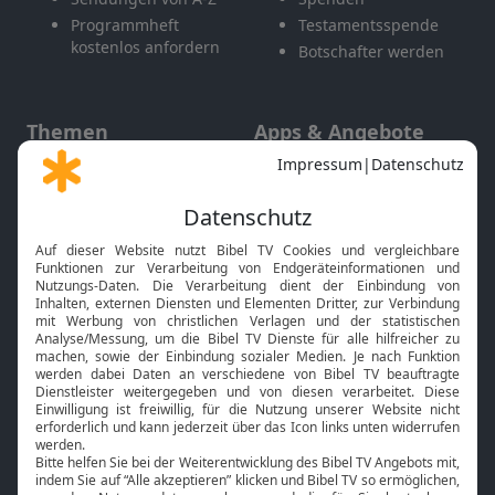
Programmheft
Testamentsspende
kostenlos anfordern
Botschafter werden
Themen
Apps & Angebote
Gott und Bibel erklärt
Newsletter
Feiertage
Mobile App
Interviews
Kids App
Neuigkeiten
Smart TV
HbbTV
Bibelthek Online-Bibel
Nächster Gottesdienst
Bibel TV
Service
Über uns
Kontakt