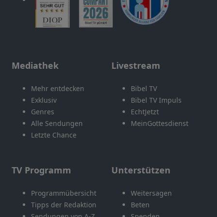
Mediathek
Livestream
Mehr entdecken
Bibel TV
Exklusiv
Bibel TV Impuls
Genres
EchtJetzt
Alle Sendungen
MeinGottesdienst
Letzte Chance
TV Programm
Unterstützen
Programmübersicht
Weitersagen
Tipps der Redaktion
Beten
Sendungen von A-Z
Spenden