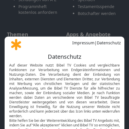
Programmheft
Testamentsspende
kostenlos anfordern
Botschafter werden
Themen
Apps & Angebote
Gott und Bibel erklärt
Newsletter
Feiertage
Mobile App
Interviews
Kids App
Neuigkeiten
Smart TV
HbbTV
Bibelthek Online-Bibel
Nächster Gottesdienst
Bibel TV
Service
Über uns
Kontakt