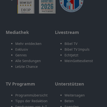
Mediathek
Livestream
Mehr entdecken
Bibel TV
Exklusiv
Bibel TV Impuls
Genres
EchtJetzt
Alle Sendungen
MeinGottesdienst
Letzte Chance
TV Programm
Unterstützen
Programmübersicht
Weitersagen
Tipps der Redaktion
Beten
Sendungen von A-Z
Spenden