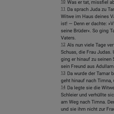
10
Was er tat, missfiel 
11
Da sprach Juda zu Tam
Witwe im Haus deines Va
ist! — Denn er dachte: »V
seine Brüder«. So ging T
Vaters.
12
Als nun viele Tage ver
Schuas, die Frau Judas.
ging er hinauf zu seinen
sein Freund aus Adullam
13
Da wurde der Tamar be
geht hinauf nach Timna,
14
Da legte sie die Witw
Schleier und verhüllte si
am Weg nach Timna. Den
und sie ihm nicht zur Fr