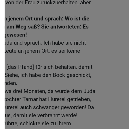
d von der Frau zurückzuerhalten; aber
e an jenem Ort und sprach: Wo ist die
im am Weg saß? Sie antworteten: Es
er gewesen!
Juda und sprach: Ich habe sie nicht
 Leute an jenem Ort, es sei keine
n.
ie [das Pfand] für sich behalten, damit
en! Siehe, ich habe den Bock geschickt,
efunden.
etwa drei Monaten, da wurde dem Juda
ertochter Tamar hat Hurerei getrieben,
er Hurerei auch schwanger geworden! Da
inaus, damit sie verbrannt werde!
sführte, schickte sie zu ihrem