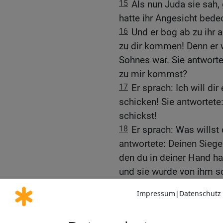
15
Als nun Juda sie sah, 
hatte ihr Angesicht bede
16
Und er bog ab zu ihr
zu dir kommen! Denn er w
Sohnes war. Sie antworte
zu mir kommst?
17
Er sprach: Ich will d
schicken! Sie antwortete:
schickst!
18
Er sprach: Was willst
antwortete: Deinen Siege
den du in deiner Hand has
und sie wurde von ihm s
19
Und sie machte sich a
ab und legte wieder ihre
20
Juda aber sandte den