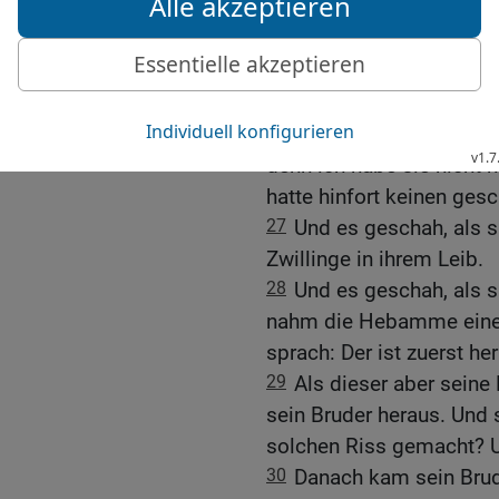
Schwiegervater und ließ
schwanger geworden, dem
doch, wem gehört dieser 
Stab?
26
Da erkannte es Juda un
denn ich habe sie nicht
hatte hinfort keinen ges
27
Und es geschah, als s
Zwillinge in ihrem Leib.
28
Und es geschah, als s
nahm die Hebamme einen
sprach: Der ist zuerst 
29
Als dieser aber seine
sein Bruder heraus. Und 
solchen Riss gemacht? 
30
Danach kam sein Brud