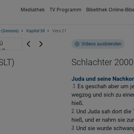
Mediathek
TV Programm
Bibelthek Online-Bibe
 (Genesis)
Kapitel 38
Vers 21
Videos ausblenden
SLT)
Schlachter 2000
Juda und seine Nachko
1
Es geschah aber um je
wegzog und sich zu eine
hieß.
2
Und Juda sah dort die 
hieß, und er nahm sie zur
3
Und sie wurde schwang