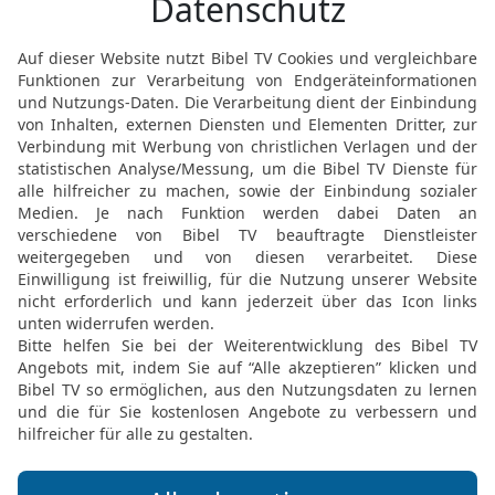
Adullamiter, um das Pfan
er fand sie nicht.
21
Da fragte er die Leut
Tempelhure, die bei Ena
ist keine Tempelhure hi
22
Und er kam wieder zu 
gefunden; dazu sagen die
Tempelhure dort gewese
23
Juda sprach: So soll s
wir nicht in Verruf gerat
aber du hast sie nicht g
24
Und es geschah nach 
berichtet: Deine Schwieg
und siehe, sie ist von d
sprach Juda: Führt sie h
25
Und als man sie hinau