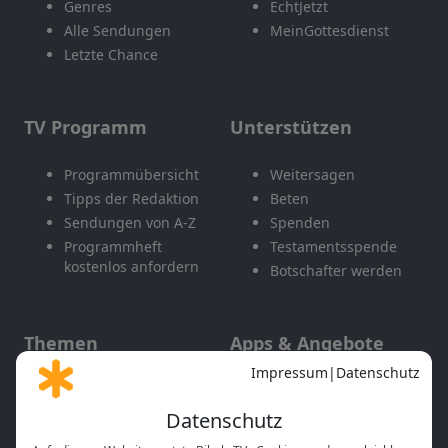
Genres
EchtJetzt
Alle Sendungen
MeinGottesdienst
Letzte Chance
TV Programm
Unterstützen
Programmübersicht
Weitersagen
Tipps der Redaktion
Beten
Sendungen von A-Z
Spenden
Programmheft
Testamentsspende
kostenlos anfordern
Botschafter werden
Themen
Apps & Angebote
Gott und Bibel erklärt
Newsletter
Feiertage
Mobile App
Interviews
Kids App