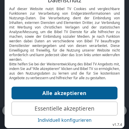
Interviews
Kids App
Neuigkeiten
Smart TV
HbbTV
Bibelthek Online-Bibel
Nächster Gottesdienst
Bibel TV
Service
Über uns
Kontakt
Jobs
TV-Empfang
Presse
FAQ
Mediadaten
bibeltv.de:
Impressum
Datenschutz
Nutzungsbedingungen
Fakten Bibel TV App